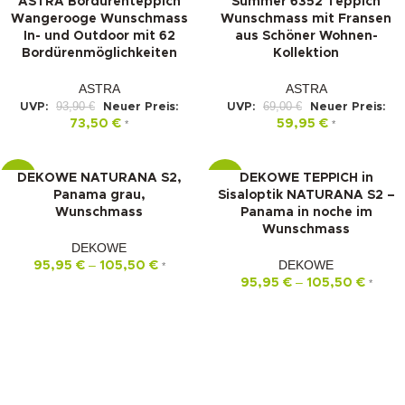
ASTRA Bordürenteppich
Summer 6352 Teppich
Wangerooge Wunschmass
Wunschmass mit Fransen
In- und Outdoor mit 62
aus Schöner Wohnen-
Bordürenmöglichkeiten
Kollektion
ASTRA
ASTRA
93,90
€
69,00
€
UVP:
Neuer Preis:
UVP:
Neuer Preis:
73,50
€
59,95
€
*
*
DEKOWE NATURANA S2,
DEKOWE TEPPICH in
-10%
-10%
Panama grau,
Sisaloptik NATURANA S2 –
Wunschmass
Panama in noche im
Wunschmass
DEKOWE
–
DEKOWE
95,95
€
105,50
€
*
–
95,95
€
105,50
€
*