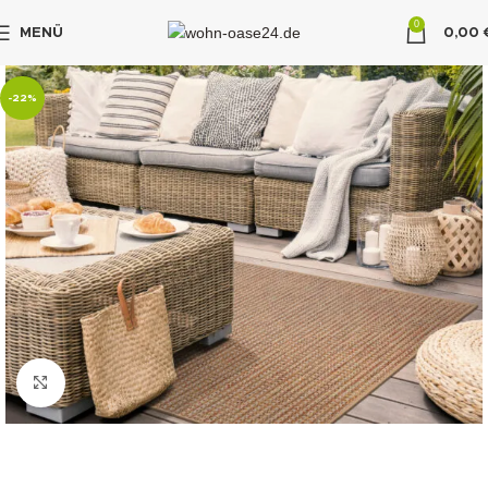
0
MENÜ
0,00
"DUETTE10"
-22%
klicken um zu vergrößern