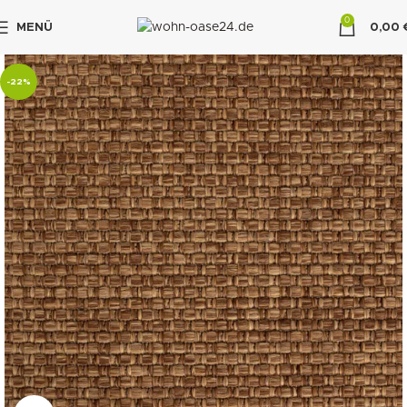
0
MENÜ
0,00
"DUETTE10"
-22%