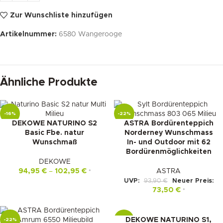
Zur Wunschliste hinzufügen
Artikelnummer:
6580 Wangerooge
Ähnliche Produkte
-16%
-22%
DEKOWE NATURINO S2
ASTRA Bordürenteppich
Basic Fbe. natur
Norderney Wunschmass
Wunschmaß
In- und Outdoor mit 62
Bordürenmöglichkeiten
DEKOWE
94,95
€
–
102,95
€
ASTRA
*
UVP:
93,90
€
Neuer Preis:
73,50
€
*
DEKOWE NATURINO S1,
-22%
-15%