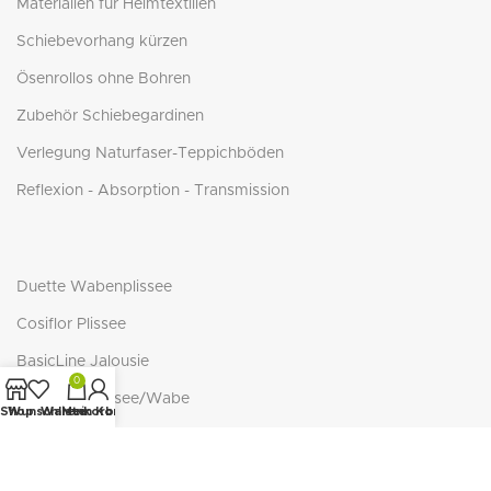
Materialien für Heimtextilien
Schiebevorhang kürzen
Ösenrollos ohne Bohren
Zubehör Schiebegardinen
Verlegung Naturfaser-Teppichböden
Reflexion - Absorption - Transmission
Duette Wabenplissee
Cosiflor Plissee
BasicLine Jalousie
0
BasicLine Plissee/Wabe
Shop
Wunschliste
Warenkorb
Mein Konto
NEUTEX - ECO-Serie
NEUTEX RECOVER