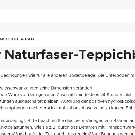
"DUETTE10"
AKT
HILFE & FAQ
r Naturfaser-Teppic
n Bedingungen wie für alle anderen Bodenbeläge. Die Unterböden m
gkeitsschwankungen seine Dimension verändert.
egende Ware vor dem genauen Zuschnitt mindestens 24 Stunden akkl
nden ausgeschaltet bleiben. Aufgrund der positiven hygroskopische
Schrumpfungen nach der Akklimatisationsphase keine zu kurzen Bah
turbedingt. Bitte beachten Sie dies beim Verlegen von Bahnen aus u
nktbelastungen, wie sie z.B. durch das Befahren mit Transportwage
gsgemäß im Laufe der Zeit durch das regelmäßige Begehen weniger 