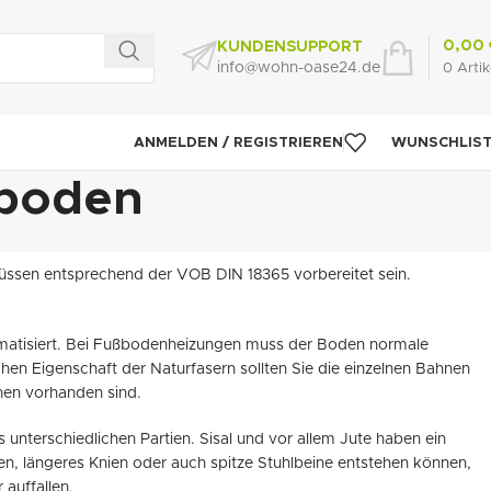
0,00
KUNDENSUPPORT
info@wohn-oase24.de
0
Artik
ANMELDEN / REGISTRIEREN
WUNSCHLIS
hboden
üssen entsprechend der VOB DIN 18365 vorbereitet sein.
imatisiert. Bei Fußbodenheizungen muss der Boden normale
n Eigenschaft der Naturfasern sollten Sie die einzelnen Bahnen
nen vorhanden sind.
nterschiedlichen Partien. Sisal und vor allem Jute haben ein
n, längeres Knien oder auch spitze Stuhlbeine entstehen können,
auffallen.