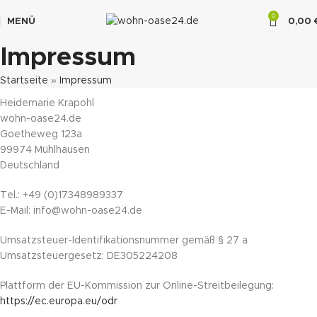
0
MENÜ
0,00
"DUETTE10"
Impressum
Startseite
»
Impressum
Heidemarie Krapohl
wohn-oase24.de
Goetheweg 123a
99974 Mühlhausen
Deutschland
Tel.: +49 (0)17348989337
E-Mail: info@wohn-oase24.de
Umsatzsteuer-Identifikationsnummer gemäß § 27 a
Umsatzsteuergesetz: DE305224208
Plattform der EU-Kommission zur Online-Streitbeilegung:
https://ec.europa.eu/odr