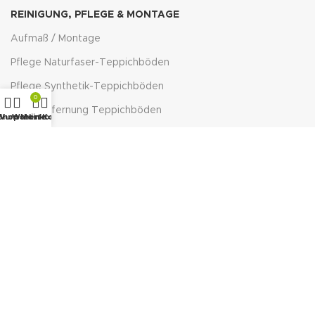
REINIGUNG, PFLEGE & MONTAGE
Aufmaß / Montage
Pflege Naturfaser-Teppichböden
Pflege Synthetik-Teppichböden
0
Fleckentfernung Teppichböden
Wunschliste
Shop
Warenkorb
Mein Konto
Reinigungsempfehlung Fussmatten
Cosiflor® Plissee VS2 Montage
Plissee ausmessen & montieren
Befestigung Sonnenschutz
WISSENSWERTES
Verschiedene Stoffarten
Materialien für Heimtextilien