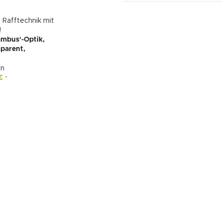
ambus‘-Optik,
parent,
en
€
*