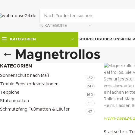
IN KATEGORIE
SHOP
BLOG
ÜBER UNS
KONT
KATEGORIEN
Magnetrollos
KATEGORIEN
Raffrollos. Si
Sonnenschutz nach Maß
132
Schnurfeststell
Textile Fensterdekorationen
verschiedenen 
247
Teppiche
einfachen Mitte
160
Rollos mit Magn
Stufenmatten
15
Heim. Lassen S
Schmutzfang Fußmatten & Läufer
47
wohn-oase24.d
Startseite
»
Te