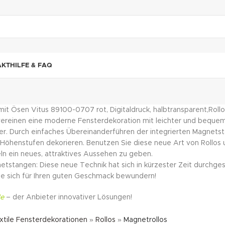
"DUETTE10"
AKT
HILFE & FAQ
Roll
e vereinen eine moderne Fensterdekoration mit leichter und bequ
er. Durch einfaches Übereinanderführen der integrierten Magnetstan
Höhenstufen dekorieren. Benutzen Sie diese neue Art von Rollos
ln ein neues, attraktives Aussehen zu geben.
etstangen: Diese neue Technik hat sich in kürzester Zeit durchges
ie sich für Ihren guten Geschmack bewundern!
e
– der Anbieter innovativer Lösungen!
xtile Fensterdekorationen
»
Rollos
»
Magnetrollos