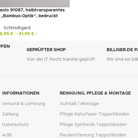
aolo 91087, halbtransparentes
in „Bambus-Optik“, bedruckt
Schmidtgard
6,95
€
–
41,95
€
*
UFEN
GEPRÜFTER SHOP
BILLIGER.DE 
Von der IT Recht Kanzlei geprüft
Wir sind ein bi
g
INFORMATIONEN
REINIGUNG, PFLEGE & MONTAGE
Versand & Lieferung
Aufmaß / Montage
Zahlung
Pflege Naturfaser-Teppichböden
Datenschutz
Pflege Synthetik-Teppichböden
AGB
Fleckentfernung Teppichböden