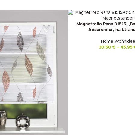
Magnetrollo Rana 91515, ‚B
Ausbrenner, halbtrans
Home Wohnide
30,50
€
–
45,95