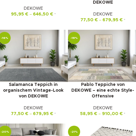
DEKOWE
DEKOWE
95,95
€
–
646,50
€
DEKOWE
*
77,50
€
–
679,95
€
*
-16%
-18%
Salamanca Teppich in
Pablo Teppiche von
organischem Vintage-Look
DEKOWE – eine echte Style-
von DEKOWE
Offensive
DEKOWE
DEKOWE
77,50
€
–
679,95
€
58,95
€
–
910,00
€
*
*
-20%
-21%