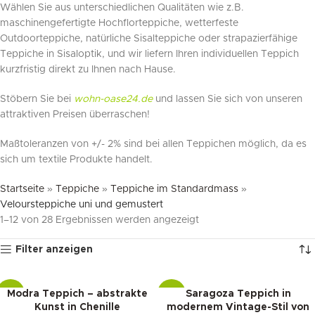
Wählen Sie aus unterschiedlichen Qualitäten wie z.B.
maschinengefertigte Hochflorteppiche, wetterfeste
Outdoorteppiche, natürliche Sisalteppiche oder strapazierfähige
Teppiche in Sisaloptik, und wir liefern Ihren individuellen Teppich
kurzfristig direkt zu Ihnen nach Hause.
Stöbern Sie bei
wohn-oase24.de
und lassen Sie sich von unseren
attraktiven Preisen überraschen!
Maßtoleranzen von +/- 2% sind bei allen Teppichen möglich, da es
sich um textile Produkte handelt.
Startseite
»
Teppiche
»
Teppiche im Standardmass
»
Veloursteppiche uni und gemustert
1–12 von 28 Ergebnissen werden angezeigt
Filter anzeigen
Modra Teppich – abstrakte
Saragoza Teppich in
-15%
-16%
Kunst in Chenille
modernem Vintage-Stil von