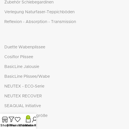
Zubehör Schiebegardinen
Verlegung Naturfaser-Teppichböden
Reflexion - Absorption - Transmission
Duette Wabenplissee
Cosiflor Plissee
BasicLine Jalousie
BasicLine Plissee/Wabe
NEUTEX - ECO-Serie
NEUTEX RECOVER
SEAQUAL Initiative
Richtige Teppichgröße
0
Shop
Filter
Wunschliste
Warenkorb
Mein Konto