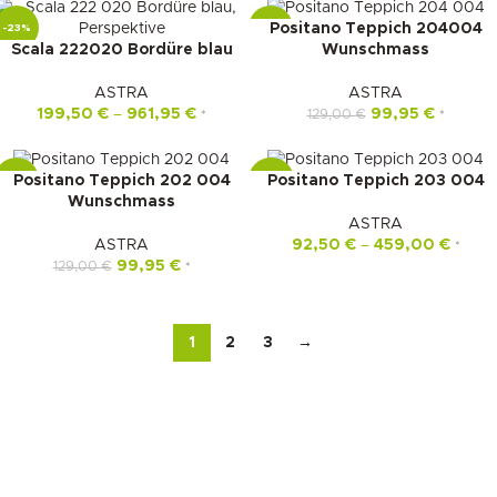
Positano Teppich 204004
-23%
-23%
Scala 222020 Bordüre blau
Wunschmass
ASTRA
ASTRA
199,50
€
–
961,95
€
99,95
€
129,00
€
*
*
Positano Teppich 202 004
Positano Teppich 203 004
-23%
-22%
Wunschmass
ASTRA
ASTRA
92,50
€
–
459,00
€
*
99,95
€
129,00
€
*
1
2
3
→