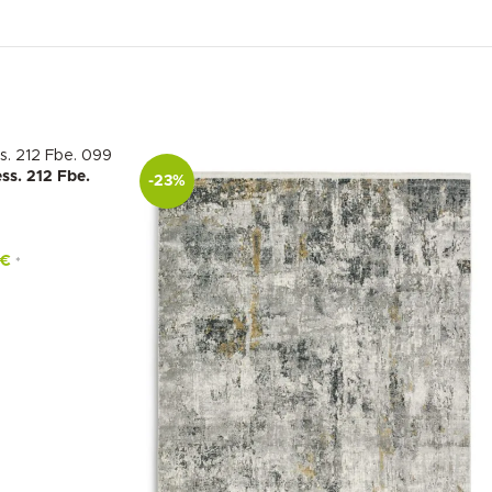
ss. 212 Fbe.
-23%
€
*