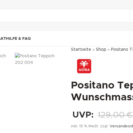
"DUETTE10"
AKT
HILFE & FAQ
Startseite
»
Shop
»
Positano 
Positano Te
Wunschmas
UVP:
129,00
€
inkl. 19 % MwSt.
zzgl.
Versandkos