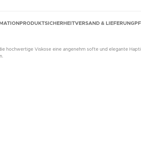
RMATION
PRODUKTSICHERHEIT
VERSAND & LIEFERUNG
PF
e hochwertige Viskose eine angenehm softe und elegante Haptik. 
n.