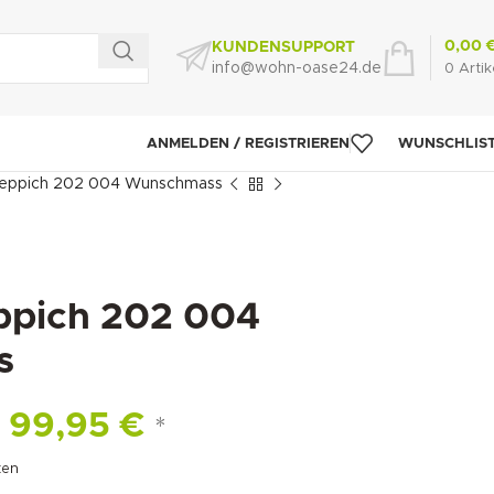
0,00
KUNDENSUPPORT
info@wohn-oase24.de
0
Artik
ANMELDEN / REGISTRIEREN
WUNSCHLIS
Teppich 202 004 Wunschmass
ppich 202 004
s
99,95
€
*
ten