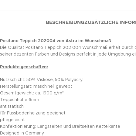
BESCHREIBUNG
ZUSÄTZLICHE INFO
Positano Teppich 202004 von Astra im Wunschmaß
Die Qualität Positano Teppich 202 004 Wunschmaß erhält durch di
seiner dezenten Farben und Designs perfekt in jede Umgebung ei
Produkteigenschaften:
Nutzschicht: 50% Viskose, 50% Polyacryl
Herstellungsart: maschinell gewebt
Gesamtgewicht: ca. 1900 g/m²
Teppichhöhe 6mm
antistatisch
für Fussbodenheizung geeignet
pflegeleicht
Konfektionierung: Längsseiten und Breitseiten Kettelkante
Designed in Germany