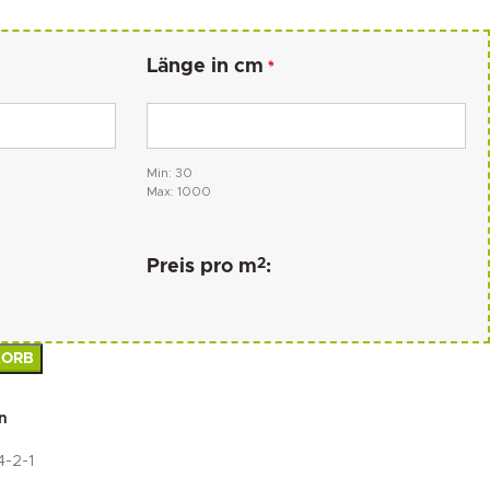
Länge in cm
*
Min: 30
Max: 1000
2
Preis pro m
:
KORB
n
-2-1