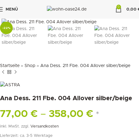
0
MENÜ
0,00
klicken um zu vergrößern
"DUETTE10"
-22%
Startseite
»
Shop
»
Ana Dess. 211 Fbe. 004 Allover silber/beige
Ana Dess. 211 Fbe. 004 Allover silber/beige
77,00
€
–
358,00
€
*
inkl. MwSt.
zzgl.
Versandkosten
Lieferzeit:
ca. 3-5 Werktage