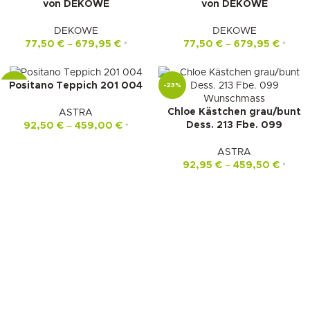
von DEKOWE
von DEKOWE
DEKOWE
DEKOWE
77,50
€
–
679,95
€
77,50
€
–
679,95
€
*
*
Positano Teppich 201 004
-22%
-23%
Chloe Kästchen grau/bunt
ASTRA
Dess. 213 Fbe. 099
92,50
€
–
459,00
€
*
ASTRA
92,95
€
–
459,50
€
*