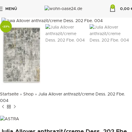
0
MENÜ
0,00
klicken um zu vergrößern
"DUETTE10"
-23%
Startseite
»
Shop
»
Julia Allover anthrazit/creme Dess. 202 Fbe.
004
Julia Allover anthrazit/creme Dess. 202 Fbe.