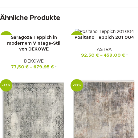
Ähnliche Produkte
Saragoza Teppich in
Positano Teppich 201 004
-16%
-22%
modernem Vintage-Stil
von DEKOWE
ASTRA
92,50
€
–
459,00
€
*
DEKOWE
77,50
€
–
679,95
€
*
-23%
-22%