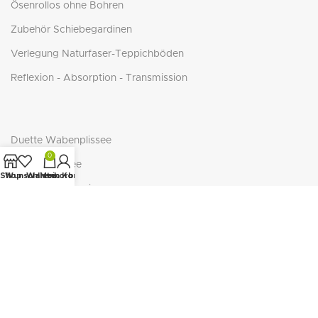
Ösenrollos ohne Bohren
Zubehör Schiebegardinen
Verlegung Naturfaser-Teppichböden
Reflexion - Absorption - Transmission
Duette Wabenplissee
0
Cosiflor Plissee
Shop
Wunschliste
Warenkorb
Mein Konto
BasicLine Jalousie
BasicLine Plissee/Wabe
NEUTEX - ECO-Serie
NEUTEX RECOVER
SEAQUAL Initiative
Richtige Teppichgröße