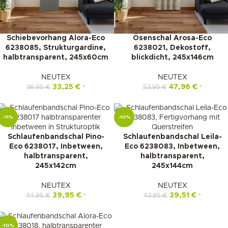
Schiebevorhang Alora-Eco
Ösenschal Arosa-Eco
6238085, Strukturgardine,
6238021, Dekostoff,
halbtransparent, 245x60cm
blickdicht, 245x146cm
NEUTEX
NEUTEX
33,25
€
47,96
€
36,95
€
53,95
€
*
*
-11%
-10%
Schlaufenbandschal Pino-
Schlaufenbandschal Leila-
Eco 6238017, Inbetween,
Eco 6238083, Inbetween,
halbtransparent,
halbtransparent,
245x142cm
245x144cm
NEUTEX
NEUTEX
39,95
€
39,51
€
44,95
€
43,95
€
*
*
-10%