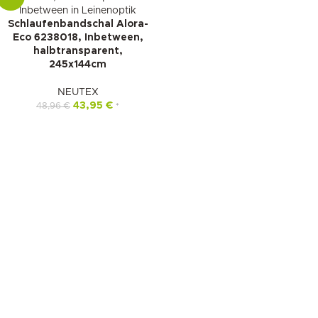
Schlaufenbandschal Alora-
Eco 6238018, Inbetween,
halbtransparent,
245x144cm
NEUTEX
43,95
€
48,96
€
*