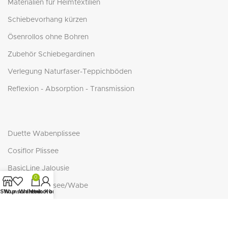
Materialien für Heimtextilien
Schiebevorhang kürzen
Ösenrollos ohne Bohren
Zubehör Schiebegardinen
Verlegung Naturfaser-Teppichböden
Reflexion - Absorption - Transmission
Duette Wabenplissee
Cosiflor Plissee
BasicLine Jalousie
0
BasicLine Plissee/Wabe
Shop
Wunschliste
Warenkorb
Mein Konto
NEUTEX - ECO-Serie
NEUTEX RECOVER