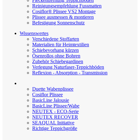
Fleckentfernung Teppichböden
Reinigungsempfehlung Fussmatten
Cosiflor® Plissee VS2 Montage
Plissee ausmessen & montieren
Befestigung Sonnenschutz
Wissenswertes
Verschiedene Stoffarten
Materialien für Heimtextilien
Schiebevorhang kürzen
Ösenrollos ohne Bohren
Zubehör Schiebegardinen
Verlegung Naturfaser-Teppichböden
Reflexion - Absorption - Transmission
Duette Wabenplissee
Cosiflor Plissee
BasicLine Jalousie
BasicLine Plissee/Wabe
NEUTEX - ECO-Serie
NEUTEX RECOVER
SEAQUAL Initiative
Richtige Teppichgröße