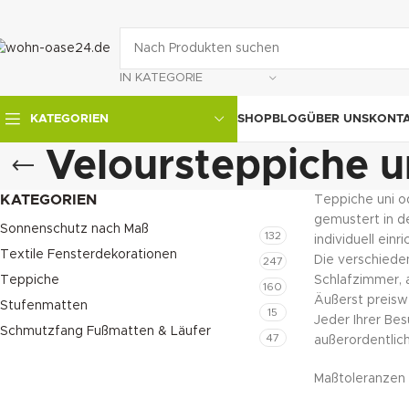
IN KATEGORIE
SHOP
BLOG
ÜBER UNS
KONT
KATEGORIEN
Veloursteppiche u
KATEGORIEN
Teppiche uni od
gemustert in de
Sonnenschutz nach Maß
132
individuell ein
Textile Fensterdekorationen
Die verschiede
247
Teppiche
Schlafzimmer, 
160
Äußerst preisw
Stufenmatten
15
Jeder Ihrer Bes
Schmutzfang Fußmatten & Läufer
47
außerordentlich
Maßtoleranzen v