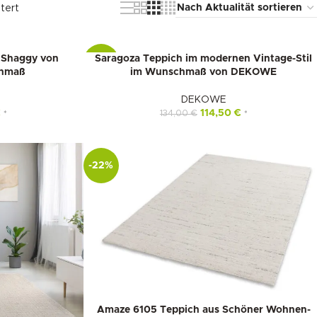
tert
r Shaggy von
Saragoza Teppich im modernen Vintage-Stil
-15%
hmaß
im Wunschmaß von DEKOWE
DEKOWE
€
114,50
€
134,00
€
*
*
-22%
Amaze 6105 Teppich aus Schöner Wohnen-