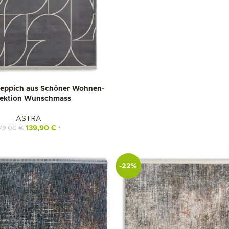
Teppich aus Schöner Wohnen-
lektion Wunschmass
ASTRA
139,90
€
79,00
€
*
-22%