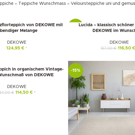
ppiche
»
Teppiche Wunschmass
»
Veloursteppiche uni und gemus
zflorteppich von DEKOWE mit
Lucida – klassisch schöne
-15%
ebendiger Melange
DEKOWE im Wunsc
DEKOWE
DEKOWE
124,95
€
116,50
137,00
€
*
pich in organischem Vintage-
-15%
 Wunschmaß von DEKOWE
DEKOWE
114,50
€
134,00
€
*