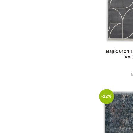
Magic 6104 
Kol
1
-22%