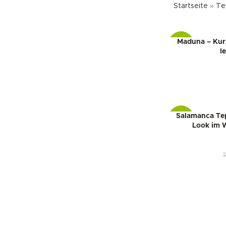
Startseite
»
Te
Maduna – Kur
-14%
l
Salamanca Tep
-15%
Look im