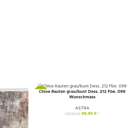
Chloe Rauten grau/bunt Dess. 212 Fbe. 099
-23%
Wunschmass
ASTRA
99,95
€
129,00
€
*