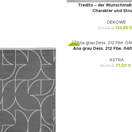
Tredito – der Wunschmaß
Charakter und Stru
DEKOWE
133,95
157,00
€
Ana grau Dess. 212 Fbe. 0
-22%
ASTRA
77,50
€
99,00
€