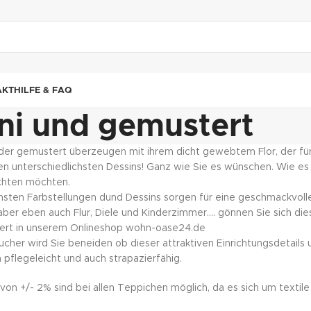
"DUETTE10"
AKT
HILFE & FAQ
ni und gemustert
er gemustert überzeugen mit ihrem dicht gewebtem Flor, der für ei
n unterschiedlichsten Dessins! Ganz wie Sie es wünschen. Wie es 
richten möchten.
nsten Farbstellungen dund Dessins sorgen für eine geschmackvol
aber eben auch Flur, Diele und Kinderzimmer…. gönnen Sie sich d
ert in unserem Onlineshop wohn-oase24.de
ucher wird Sie beneiden ob dieser attraktiven Einrichtungsdetail
 pflegeleicht und auch strapazierfähig.
on +/- 2% sind bei allen Teppichen möglich, da es sich um textile