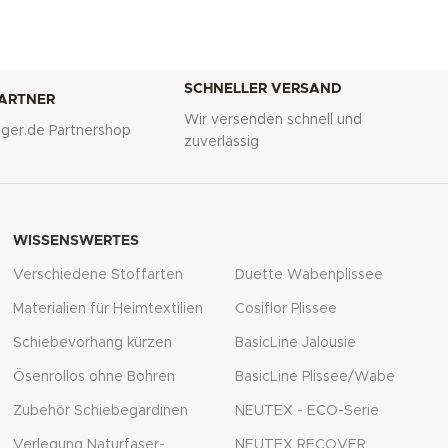
SCHNELLER VERSAND
PARTNER
Wir versenden schnell und
lliger.de Partnershop
zuverlässig
WISSENSWERTES
Verschiedene Stoffarten
Duette Wabenplissee
Materialien für Heimtextilien
Cosiflor Plissee
Schiebevorhang kürzen
BasicLine Jalousie
Ösenrollos ohne Bohren
BasicLine Plissee/Wabe
Zubehör Schiebegardinen
NEUTEX - ECO-Serie
Verlegung Naturfaser-
NEUTEX RECOVER