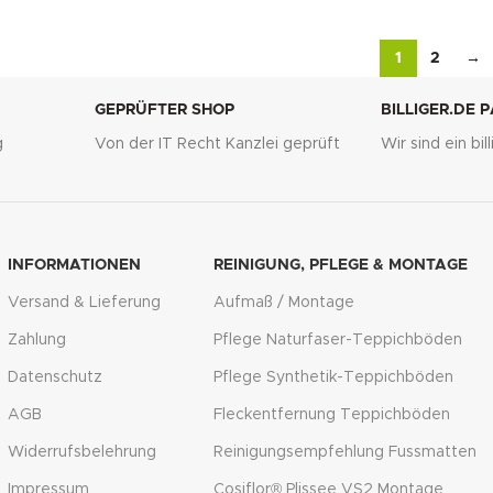
1
2
→
GEPRÜFTER SHOP
BILLIGER.DE 
g
Von der IT Recht Kanzlei geprüft
Wir sind ein bi
INFORMATIONEN
REINIGUNG, PFLEGE & MONTAGE
Versand & Lieferung
Aufmaß / Montage
Zahlung
Pflege Naturfaser-Teppichböden
Datenschutz
Pflege Synthetik-Teppichböden
AGB
Fleckentfernung Teppichböden
Widerrufsbelehrung
Reinigungsempfehlung Fussmatten
Impressum
Cosiflor® Plissee VS2 Montage