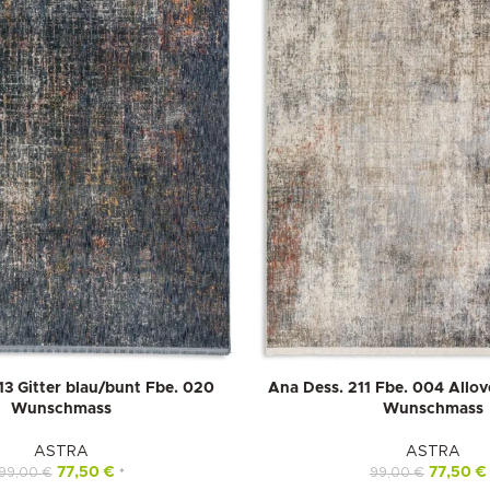
13 Gitter blau/bunt Fbe. 020
Ana Dess. 211 Fbe. 004 Allov
Wunschmass
Wunschmass
ASTRA
ASTRA
77,50
€
77,50
€
99,00
€
99,00
€
*