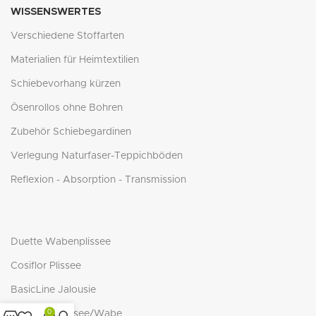
WISSENSWERTES
Verschiedene Stoffarten
Materialien für Heimtextilien
Schiebevorhang kürzen
Ösenrollos ohne Bohren
Zubehör Schiebegardinen
Verlegung Naturfaser-Teppichböden
Reflexion - Absorption - Transmission
Duette Wabenplissee
Cosiflor Plissee
BasicLine Jalousie
BasicLine Plissee/Wabe
0