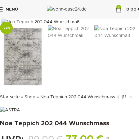
0
MENÜ
0,00
klicken um zu vergrößern
"DUETTE10"
-22%
Startseite
»
Shop
»
Noa Teppich 202 044 Wunschmass
Noa Teppich 202 044 Wunschmass