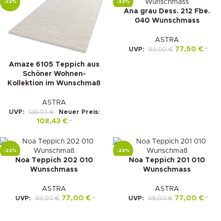
-22%
-22%
Ana grau Dess. 212 Fbe.
040 Wunschmass
ASTRA
77,50
€
UVP:
99,00
€
*
Amaze 6105 Teppich aus
Schöner Wohnen-
Kollektion im Wunschmaß
ASTRA
UVP:
139,04
€
Neuer Preis:
108,43
€
*
-22%
-22%
Noa Teppich 202 010
Noa Teppich 201 010
Wunschmass
Wunschmass
ASTRA
ASTRA
77,00
€
77,00
€
UVP:
99,00
€
UVP:
99,00
€
*
*