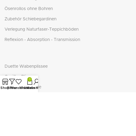
Ösenrollos ohne Bohren
Zubehör Schiebegardinen
Verlegung Naturfaser-Teppichböden
Reflexion - Absorption - Transmission
Duette Wabenplissee
Cosiflor Plissee
0
BasicLine Jalousie
Shop
Filter
Wunschliste
Warenkorb
Mein Konto
BasicLine Plissee/Wabe
NEUTEX - ECO-Serie
NEUTEX RECOVER
SEAQUAL Initiative