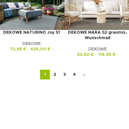
DEKOWE NATURINO Joy S1
DEKOWE MARA S2 graumix,
Wunschmaß
DEKOWE
72,95
€
–
635,00
€
DEKOWE
*
93,50
€
–
119,95
€
*
1
2
3
4
→