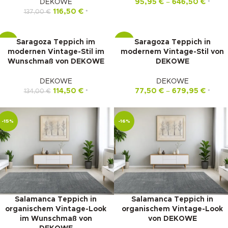
DEKOWE
95,95
€
–
646,50
€
*
116,50
€
137,00
€
*
Saragoza Teppich im
Saragoza Teppich in
-15%
-16%
modernen Vintage-Stil im
modernem Vintage-Stil von
Wunschmaß von DEKOWE
DEKOWE
DEKOWE
DEKOWE
114,50
€
77,50
€
–
679,95
€
134,00
€
*
*
-15%
-16%
Salamanca Teppich in
Salamanca Teppich in
organischem Vintage-Look
organischem Vintage-Look
im Wunschmaß von
von DEKOWE