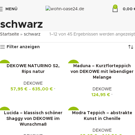
0
MENÜ
0,00
"DUETTE10"
schwarz
Startseite
»
schwarz
1–12 von 45 Ergebnissen werden angezeigt
Filter anzeigen
DEKOWE NATURINO S2,
Maduna – Kurzflorteppich
-16%
-14%
Rips natur
von DEKOWE mit lebendiger
Melange
DEKOWE
57,95
€
–
635,00
€
DEKOWE
*
124,95
€
*
Lucida – klassisch schöner
Modra Teppich – abstrakte
-15%
-15%
Shaggy von DEKOWE im
Kunst in Chenille
Wunschmaß
DEKOWE