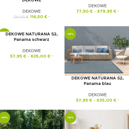
DEKOWE
DEKOWE
DEKOWE
77,50
€
–
679,95
€
*
114,50
€
134,00
€
*
DEKOWE NATURANA S2,
-16%
-16%
Panama schwarz
DEKOWE
57,95
€
–
635,00
€
*
DEKOWE NATURANA S2,
Panama blau
DEKOWE
57,95
€
–
635,00
€
*
-16%
-16%