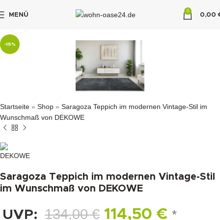
0
MENÜ
0,00
klicken um zu vergrößern
"DUETTE10"
-15%
Startseite
»
Shop
»
Saragoza Teppich im modernen Vintage-Stil im
Wunschmaß von DEKOWE
Saragoza Teppich im modernen Vintage-Stil
im Wunschmaß von DEKOWE
134,00
€
114,50
€
UVP:
*