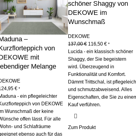
schöner Shaggy von
DEKOWE im
Wunschmaß
DEKOWE
Maduna –
137,00
€
116,50
€
*
Kurzflorteppich von
Lucida - ein klassisch schöner
DEKOWE mit
Shaggy, der Sie begeistern
lebendiger Melange
wird. Überzeugend in
Funktionalität und Komfort.
DEKOWE
Dämmt Trittschal, ist pflegeleich
124,95
€
*
und schmutzabweisend. Alles
Maduna - ein pflegeleichter
Eigenschaften, die Sie zu eine
Kurzflorteppich von DEKOWE
Kauf verführen.
im Wunschmaß der keine
Wünsche offen lässt. Für alle
Wohn- und Schlafräume
Zum Produkt
geeignet ebenso auch für das