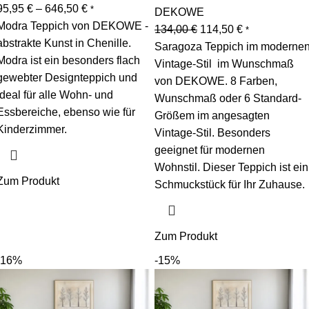
95,95
€
–
646,50
€
*
DEKOWE
Modra Teppich von DEKOWE -
134,00
€
114,50
€
*
abstrakte Kunst in Chenille.
Saragoza Teppich im moderne
Modra ist ein besonders flach
Vintage-Stil im Wunschmaß
gewebter Designteppich und
von DEKOWE. 8 Farben,
ideal für alle Wohn- und
Wunschmaß oder 6 Standard-
Essbereiche, ebenso wie für
Größem im angesagten
Kinderzimmer.
Vintage-Stil. Besonders
geeignet für modernen
Wohnstil. Dieser Teppich ist ein
Zum Produkt
Schmuckstück für Ihr Zuhause.
Zum Produkt
-16%
-15%