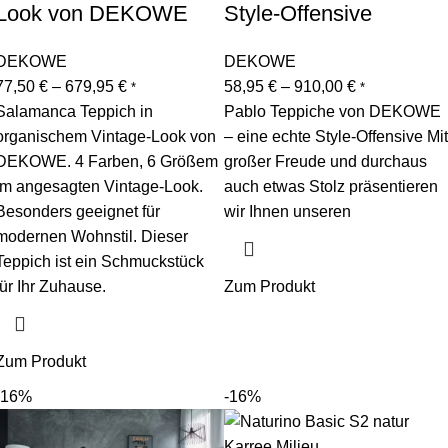
Look von DEKOWE
Style-Offensive
DEKOWE
DEKOWE
77,50
€
–
679,95
€
58,95
€
–
910,00
€
*
*
Salamanca Teppich in
Pablo Teppiche von DEKOWE
organischem Vintage-Look von
– eine echte Style-Offensive Mit
DEKOWE. 4 Farben, 6 Größem
großer Freude und durchaus
im angesagten Vintage-Look.
auch etwas Stolz präsentieren
Besonders geeignet für
wir Ihnen unseren
modernen Wohnstil. Dieser
Teppich ist ein Schmuckstück
für Ihr Zuhause.
Zum Produkt
Zum Produkt
-16%
-16%