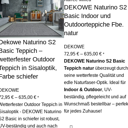
DEKOWE Naturino S2
Basic Indoor und
Outdoorteppiche Fbe.
natur
Dekowe Naturino S2
DEKOWE
Basic Teppich –
72,95
€
–
635,00
€
*
wetterfester Outdoor
DEKOWE Naturino S2 Basic
Teppich in Sisaloptik,
Teppich natur
überzeugt durch
Farbe schiefer
seine wetterfeste Qualität und
edle Naturfaser-Optik. Ideal für
Indoor & Outdoor
, UV-
DEKOWE
beständig, pflegeleicht und auf
72,95
€
–
635,00
€
*
Wunschmaß bestellbar – perfek
Wetterfester Outdoor Teppich in
für jedes Zuhause!
Sisaloptik - DEKOWE Naturino
S2 Basic in schiefer ist robust,
UV-beständig und auch nach