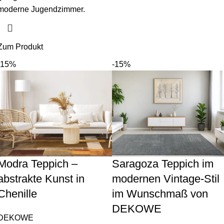
moderne Jugendzimmer.
Zum Produkt
-15%
-15%
Modra Teppich –
Saragoza Teppich im
abstrakte Kunst in
modernen Vintage-Stil
Chenille
im Wunschmaß von
DEKOWE
DEKOWE