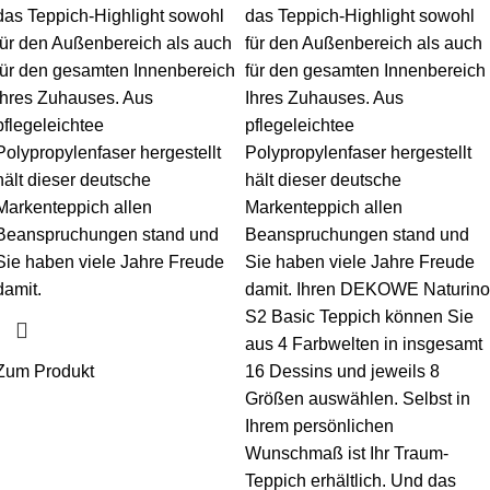
das Teppich-Highlight sowohl
das Teppich-Highlight sowohl
für den Außenbereich als auch
für den Außenbereich als auch
für den gesamten Innenbereich
für den gesamten Innenbereich
Ihres Zuhauses. Aus
Ihres Zuhauses. Aus
pflegeleichtee
pflegeleichtee
Polypropylenfaser hergestellt
Polypropylenfaser hergestellt
hält dieser deutsche
hält dieser deutsche
Markenteppich allen
Markenteppich allen
Beanspruchungen stand und
Beanspruchungen stand und
Sie haben viele Jahre Freude
Sie haben viele Jahre Freude
damit.
damit. Ihren DEKOWE Naturino
S2 Basic Teppich können Sie
aus 4 Farbwelten in insgesamt
Zum Produkt
16 Dessins und jeweils 8
Größen auswählen. Selbst in
Ihrem persönlichen
Wunschmaß ist Ihr Traum-
Teppich erhältlich. Und das