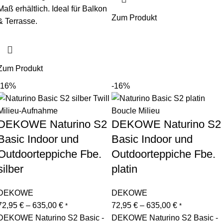
Maß erhältlich. Ideal für Balkon
Zum Produkt
& Terrasse.
Zum Produkt
-16%
-16%
DEKOWE Naturino S2
DEKOWE Naturino S2
Basic Indoor und
Basic Indoor und
Outdoorteppiche Fbe.
Outdoorteppiche Fbe.
silber
platin
DEKOWE
DEKOWE
72,95
€
–
635,00
€
72,95
€
–
635,00
€
*
*
DEKOWE Naturino S2 Basic -
DEKOWE Naturino S2 Basic -