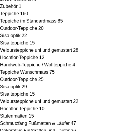
Zubehör
1
Teppiche
160
Teppiche im Standardmass
85
Outdoor-Teppiche
20
Sisaloptik
22
Sisalteppiche
15
Veloursteppiche uni und gemustert
28
Hochflor-Teppiche
12
Handweb-Teppiche / Wollteppiche
4
Teppiche Wunschmass
75
Outdoor-Teppiche
25
Sisaloptik
29
Sisalteppiche
15
Veloursteppiche uni und gemustert
22
Hochflor-Teppiche
10
Stufenmatten
15
Schmutzfang Fußmatten & Läufer
47
Dekorative Fußmatten und Läufer
26