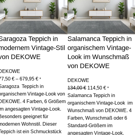
Saragoza Teppich in
Salamanca Teppich in
modernem Vintage-Stil
organischem Vintage-
von DEKOWE
Look im Wunschmaß
von DEKOWE
DEKOWE
77,50
€
–
679,95
€
*
DEKOWE
Saragoza Teppich in
134,00
€
114,50
€
*
organischem Vintage-Look von
Salamanca Teppich in
DEKOWE. 4 Farben, 6 Größem
organischem Vintage-Look im
im angesagten Vintage-Look.
Wunschmaß von DEKOWE. 4
Besonders geeignet für
Farben, Wunschmaß oder 6
modernen Wohnstil. Dieser
Standard-Größem im
Teppich ist ein Schmuckstück
angesagten Vintage-Look.