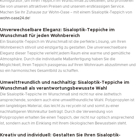
Konfigurator, um Ihren Teppich im Wunschmaß zu bestellen, und profitieren
Sie von unseren attraktiven Preisen und unserem erstklassigen Service.
Machen Sie Ihr Zuhause zur Wohn-Oase – mit einem Sisaloptik-Teppich von
wohn-oase24.de
!
Unverwechselbare Eleganz: Sisaloptik-Teppiche im
Wunschmaß für jeden Wohnbereich
Ein Sisaloptik-Teppich im Wunschmaß ist die perfekte Lösung, um Ihren
Wohnbereich stilvoll und einzigartig zu gestalten. Die unverwechselbare
Eleganz dieser Teppiche verleiht jedem Raum eine warme und gemütliche
Atmosphäre. Durch die individuelle Maßanfertigung haben Sie die
Möglichkeit, Ihren Teppich passgenau auf Ihren Wohnraum abzustimmen und
so ein harmonisches Gesamtbild zu schaffen.
Umweltfreundlich und nachhaltig: Sisaloptik-Teppiche im
Wunschmaß als verantwortungsbewusste Wahl
Die Sisaloptik-Teppiche im Wunschmaß sind nicht nur eine ästhetisch
ansprechende, sondern auch eine umweltfreundliche Wahl. Polypropylen ist
ein langlebiges Material, das leicht zu recyceln ist und somit zu einer
nachhaltigeren Wohnkultur beiträgt. Durch die Verwendung von
Polypropylen erhalten Sie einen Teppich, der nicht nur optisch ansprechend
ist, sondern auch im Einklang mit Ihrem ökologischen Bewusstsein steht.
Kreativ und individuell: Gestalten Sie Ihren Sisaloptik-