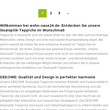
1
2
3
→
Willkommen bei wohn-oase24.de: Entdecken Sie unsere
Sisaloptik-Teppiche im Wunschmaß
Teppiche in Sisaloptik sind die ideale Wahl für alle, die Wert auf hochwertige
Materialien, edles Design und eine individuelle Raumgestaltung legen. Bei
wohn-oase24.de finden Sie eine exklusive Auswahl an Teppichen im
Wunschmaß, die Ihrem Zuhause das gewisse Etwas verleihen. Unsere
Sisaloptik-Teppiche aus Polypropylen sind nicht nur optisch beeindruckend,
sondern punkten auch mit einer hohen Scheuer- und Abriebfestigkeit.
Entdecken Sie die vielfältigen Möglichkeiten und stöbern Sie in unserer
umfangreichen Kollektion von Sisaloptik-Teppichen.
DEKOWE: Qualität und Design in perfekter Harmonie
Unsere DEKOWE Sisaloptik-Teppiche vereinen Ästhetik und Funktionalität in
einer perfekten Symbiose. Durch die hochwertige Verarbeitung und die
Verwendung von langlebigen Materialien wie Polypropylen entstehen
Teppiche, die sowohl licht- als auch wasserecht sind. Dies macht sie zur
pflegeleichten Alternative zum klassischen Sisalteppich. Die DEKOWE
Sisaloptik-Teppiche sind kaum vom Naturfaserteppich zu unterscheiden und
bieten eine große Bandbreite an Designs, von klassischer Naturoptik bis hin