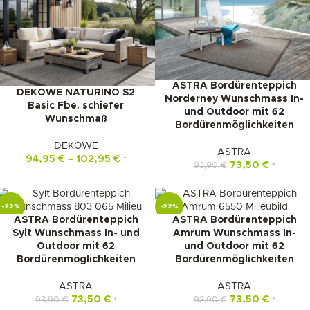
ASTRA Bordürenteppich
DEKOWE NATURINO S2
Norderney Wunschmass In-
Basic Fbe. schiefer
und Outdoor mit 62
Wunschmaß
Bordürenmöglichkeiten
DEKOWE
ASTRA
94,95
€
–
102,95
€
*
73,50
€
93,90
€
*
-22%
-22%
ASTRA Bordürenteppich
ASTRA Bordürenteppich
Sylt Wunschmass In- und
Amrum Wunschmass In-
Outdoor mit 62
und Outdoor mit 62
Bordürenmöglichkeiten
Bordürenmöglichkeiten
ASTRA
ASTRA
73,50
€
73,50
€
93,90
€
93,90
€
*
*