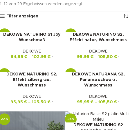
1–12 von 29 Ergebnissen werden angezeigt
Filter anzeigen
DEKOWE NATURINO S1 Joy
DEKOWE NATURINO S2,
-22%
-10%
Wunschmaß
Effekt natur, Wunschmass
DEKOWE
DEKOWE
94,95
€
–
102,95
€
95,95
€
–
105,50
€
*
*
DEKOWE NATURINO S2,
DEKOWE NATURANA S2,
-10%
-10%
Effekt silbergrau,
Panama schwarz,
Wunschmass
Wunschmass
DEKOWE
DEKOWE
95,95
€
–
105,50
€
95,95
€
–
105,50
€
*
*
-10%
-16%
DEKOWE NATURINO S2