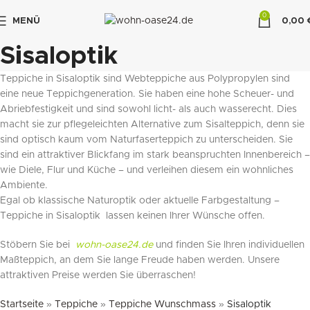
0
MENÜ
0,00
"DUETTE10"
Sisaloptik
Teppiche in Sisaloptik sind Webteppiche aus Polypropylen sind
eine neue Teppichgeneration. Sie haben eine hohe Scheuer- und
Abriebfestigkeit und sind sowohl licht- als auch wasserecht. Dies
macht sie zur pflegeleichten Alternative zum Sisalteppich, denn sie
sind optisch kaum vom Naturfaserteppich zu unterscheiden. Sie
sind ein attraktiver Blickfang im stark beanspruchten Innenbereich –
wie Diele, Flur und Küche – und verleihen diesem ein wohnliches
Ambiente.
Egal ob klassische Naturoptik oder aktuelle Farbgestaltung –
Teppiche in Sisaloptik lassen keinen Ihrer Wünsche offen.
Stöbern Sie bei
wohn-oase24.de
und finden Sie Ihren individuellen
Maßteppich, an dem Sie lange Freude haben werden. Unsere
attraktiven Preise werden Sie überraschen!
Startseite
»
Teppiche
»
Teppiche Wunschmass
»
Sisaloptik