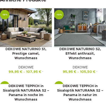
-15%
-10%
DEKOWE NATURINO S1,
DEKOWE NATURINO S2,
Prestige camel,
Effekt anthrazit,
Wunschmass
Wunschmass
DEKOWE
DEKOWE
99,95
€
–
107,95
€
95,95
€
–
105,50
€
*
*
DEKOWE TEPPICH in
DEKOWE TEPPICH in
-10%
-10%
Sisaloptik NATURANA S2 –
Sisaloptik NATURANA S2 –
Panama in noche im
Panama in natur im
Wunschmass
Wunschmass