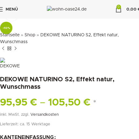
0
MENÜ
0,00
klicken um zu vergrößern
"DUETTE10"
-10%
Startseite
»
Shop
»
DEKOWE NATURINO S2, Effekt natur,
Wunschmass
DEKOWE NATURINO S2, Effekt natur,
Wunschmass
95,95
€
–
105,50
€
*
inkl. MwSt.
zzgl.
Versandkosten
Lieferzeit:
ca. 15 Werktage
KANTENEINFASSUNG