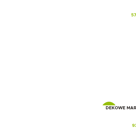
5
DEKOWE MARA 
-16%
9