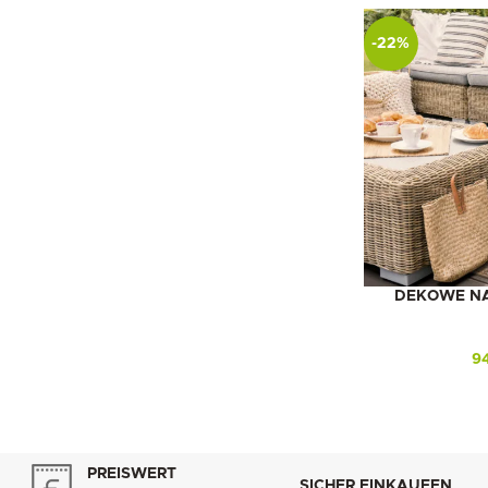
-22%
DEKOWE NA
9
PREISWERT
SICHER EINKAUFEN