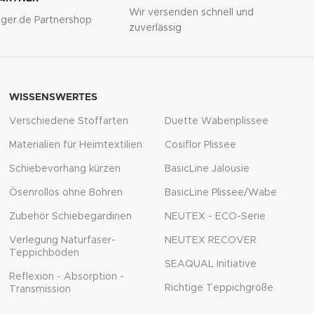
Wir versenden schnell und
lliger.de Partnershop
zuverlässig
WISSENSWERTES
Verschiedene Stoffarten
Duette Wabenplissee
Materialien für Heimtextilien
Cosiflor Plissee
Schiebevorhang kürzen
BasicLine Jalousie
Ösenrollos ohne Bohren
BasicLine Plissee/Wabe
Zubehör Schiebegardinen
NEUTEX - ECO-Serie
Verlegung Naturfaser-
NEUTEX RECOVER
Teppichböden
SEAQUAL Initiative
Reflexion - Absorption -
Richtige Teppichgröße
Transmission