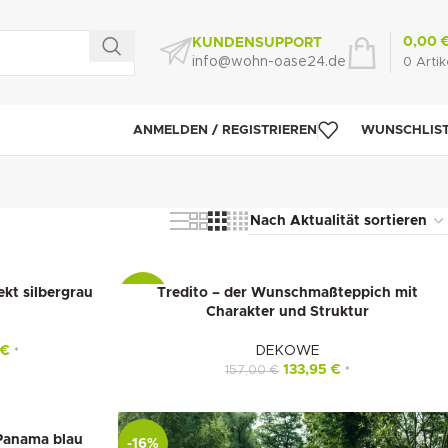
0,00
KUNDENSUPPORT
info@wohn-oase24.de
0
Artik
ANMELDEN / REGISTRIEREN
WUNSCHLIS
t silbergrau
Tredito – der Wunschmaßteppich mit
-15%
Charakter und Struktur
0
€
DEKOWE
*
133,95
€
157,00
€
*
anama blau
-16%