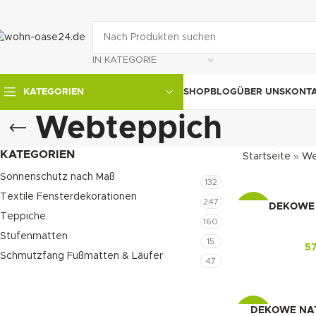
IN KATEGORIE
SHOP
BLOG
ÜBER UNS
KONT
KATEGORIEN
Webteppich
KATEGORIEN
Startseite
»
We
Sonnenschutz nach Maß
132
Textile Fensterdekorationen
247
DEKOWE N
-16%
Teppiche
160
Stufenmatten
15
5
Schmutzfang Fußmatten & Läufer
47
DEKOWE NAT
-16%