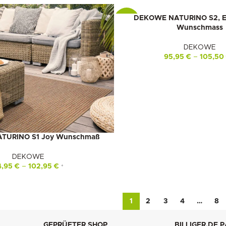
DEKOWE NATURINO S2, Eff
-10%
Wunschmass
DEKOWE
95,95
€
–
105,50
TURINO S1 Joy Wunschmaß
DEKOWE
4,95
€
–
102,95
€
*
1
2
3
4
…
8
GEPRÜFTER SHOP
BILLIGER.DE 