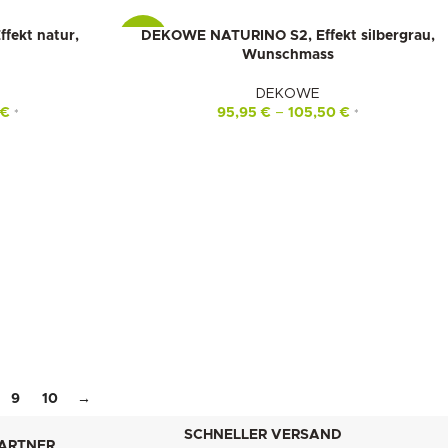
ekt natur,
DEKOWE NATURINO S2, Effekt silbergrau,
-10%
Wunschmass
DEKOWE
€
95,95
€
–
105,50
€
*
*
9
10
→
SCHNELLER VERSAND
PARTNER