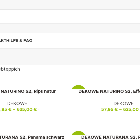
"DUETTE10"
AKT
HILFE & FAQ
bteppich
ATURINO S2, Rips natur
DEKOWE NATURINO S2, Effek
-16%
DEKOWE
DEKOWE
7,95
€
–
635,00
€
57,95
€
–
635,0
*
URANA S2, Panama schwarz
DEKOWE NATURANA S2, P
-16%