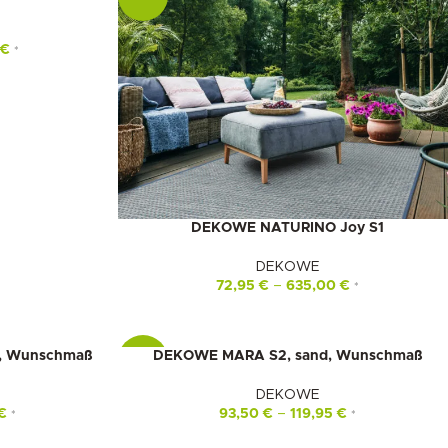
0
€
*
DEKOWE NATURINO Joy S1
DEKOWE
72,95
€
–
635,00
€
*
, Wunschmaß
DEKOWE MARA S2, sand, Wunschmaß
-16%
DEKOWE
€
93,50
€
–
119,95
€
*
*