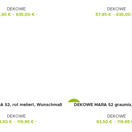
DEKOWE
DEKOWE
7,95
€
–
635,00
€
57,95
€
–
635,0
*
S2, rot meliert, Wunschmaß
DEKOWE MARA S2 graumix
-16%
DEKOWE
DEKOWE
3,50
€
–
119,95
€
93,50
€
–
119,95
*