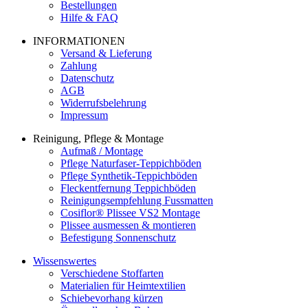
Bestellungen
Hilfe & FAQ
INFORMATIONEN
Versand & Lieferung
Zahlung
Datenschutz
AGB
Widerrufsbelehrung
Impressum
Reinigung, Pflege & Montage
Aufmaß / Montage
Pflege Naturfaser-Teppichböden
Pflege Synthetik-Teppichböden
Fleckentfernung Teppichböden
Reinigungsempfehlung Fussmatten
Cosiflor® Plissee VS2 Montage
Plissee ausmessen & montieren
Befestigung Sonnenschutz
Wissenswertes
Verschiedene Stoffarten
Materialien für Heimtextilien
Schiebevorhang kürzen