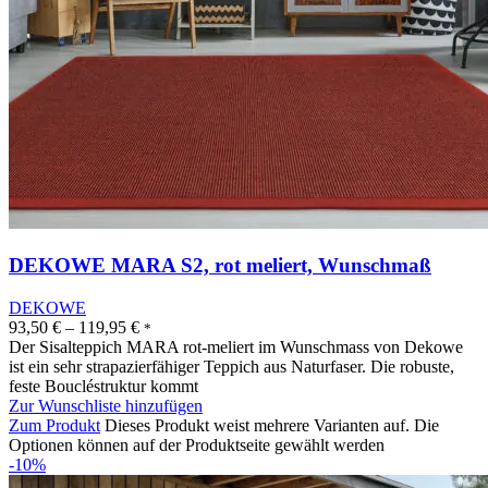
DEKOWE MARA S2, rot meliert, Wunschmaß
DEKOWE
93,50
€
–
119,95
€
*
Der Sisalteppich MARA rot-meliert im Wunschmass von Dekowe
ist ein sehr strapazierfähiger Teppich aus Naturfaser. Die robuste,
feste Boucléstruktur kommt
Zur Wunschliste hinzufügen
Zum Produkt
Dieses Produkt weist mehrere Varianten auf. Die
Optionen können auf der Produktseite gewählt werden
-10%