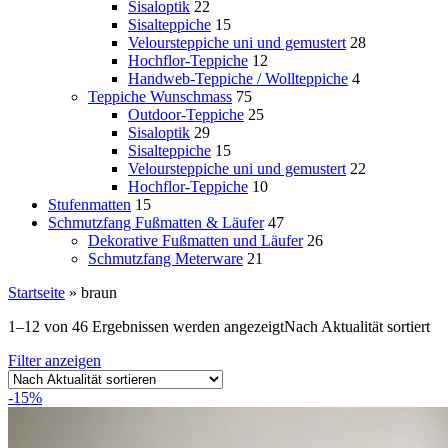
Sisaloptik
22
Sisalteppiche
15
Veloursteppiche uni und gemustert
28
Hochflor-Teppiche
12
Handweb-Teppiche / Wollteppiche
4
Teppiche Wunschmass
75
Outdoor-Teppiche
25
Sisaloptik
29
Sisalteppiche
15
Veloursteppiche uni und gemustert
22
Hochflor-Teppiche
10
Stufenmatten
15
Schmutzfang Fußmatten & Läufer
47
Dekorative Fußmatten und Läufer
26
Schmutzfang Meterware
21
Startseite
»
braun
1–12 von 46 Ergebnissen werden angezeigt
Nach Aktualität sortiert
Filter anzeigen
-15%