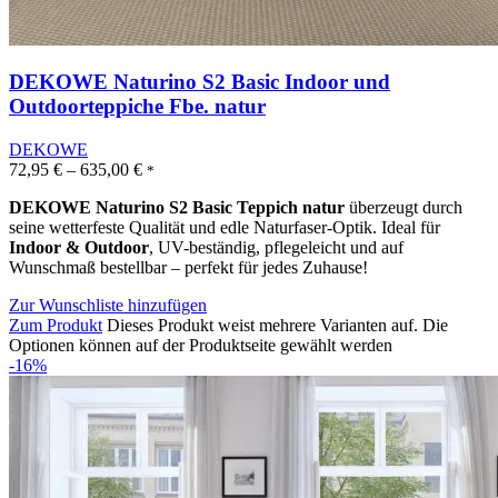
DEKOWE Naturino S2 Basic Indoor und
Outdoorteppiche Fbe. natur
DEKOWE
72,95
€
–
635,00
€
*
DEKOWE Naturino S2 Basic Teppich natur
überzeugt durch
seine wetterfeste Qualität und edle Naturfaser-Optik. Ideal für
Indoor & Outdoor
, UV-beständig, pflegeleicht und auf
Wunschmaß bestellbar – perfekt für jedes Zuhause!
Zur Wunschliste hinzufügen
Zum Produkt
Dieses Produkt weist mehrere Varianten auf. Die
Optionen können auf der Produktseite gewählt werden
-16%