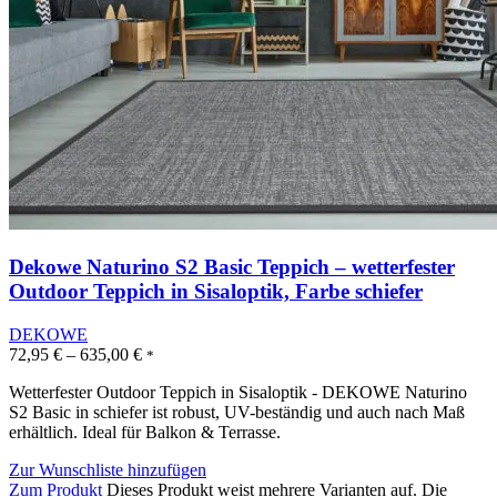
Dekowe Naturino S2 Basic Teppich – wetterfester
Outdoor Teppich in Sisaloptik, Farbe schiefer
DEKOWE
72,95
€
–
635,00
€
*
Wetterfester Outdoor Teppich in Sisaloptik - DEKOWE Naturino
S2 Basic in schiefer ist robust, UV-beständig und auch nach Maß
erhältlich. Ideal für Balkon & Terrasse.
Zur Wunschliste hinzufügen
Zum Produkt
Dieses Produkt weist mehrere Varianten auf. Die