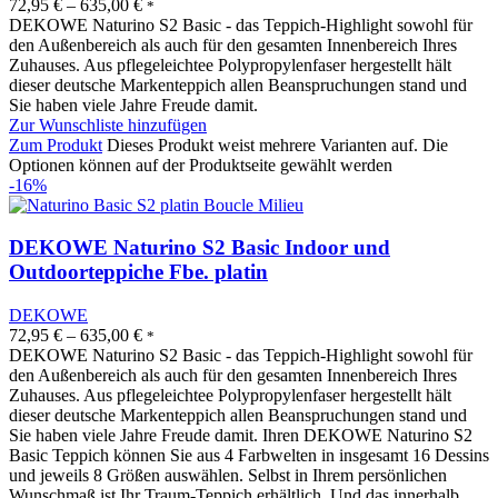
72,95
€
–
635,00
€
*
DEKOWE Naturino S2 Basic - das Teppich-Highlight sowohl für
den Außenbereich als auch für den gesamten Innenbereich Ihres
Zuhauses. Aus pflegeleichtee Polypropylenfaser hergestellt hält
dieser deutsche Markenteppich allen Beanspruchungen stand und
Sie haben viele Jahre Freude damit.
Zur Wunschliste hinzufügen
Zum Produkt
Dieses Produkt weist mehrere Varianten auf. Die
Optionen können auf der Produktseite gewählt werden
-16%
DEKOWE Naturino S2 Basic Indoor und
Outdoorteppiche Fbe. platin
DEKOWE
72,95
€
–
635,00
€
*
DEKOWE Naturino S2 Basic - das Teppich-Highlight sowohl für
den Außenbereich als auch für den gesamten Innenbereich Ihres
Zuhauses. Aus pflegeleichtee Polypropylenfaser hergestellt hält
dieser deutsche Markenteppich allen Beanspruchungen stand und
Sie haben viele Jahre Freude damit. Ihren DEKOWE Naturino S2
Basic Teppich können Sie aus 4 Farbwelten in insgesamt 16 Dessins
und jeweils 8 Größen auswählen. Selbst in Ihrem persönlichen
Wunschmaß ist Ihr Traum-Teppich erhältlich. Und das innerhalb