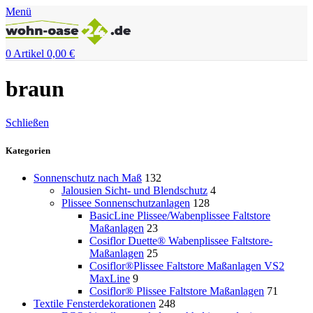
Menü
0
Artikel
0,00
€
braun
Schließen
Kategorien
Sonnenschutz nach Maß
132
Jalousien Sicht- und Blendschutz
4
Plissee Sonnenschutzanlagen
128
BasicLine Plissee/Wabenplissee Faltstore
Maßanlagen
23
Cosiflor Duette® Wabenplissee Faltstore-
Maßanlagen
25
Cosiflor®Plissee Faltstore Maßanlagen VS2
MaxLine
9
Cosiflor® Plissee Faltstore Maßanlagen
71
Textile Fensterdekorationen
248