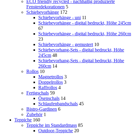
ECO friendly recycled - nachhaltig produzierte
Fensterdekorationen
5
Schiebevorhänge
172
Schiebevorhänge - uni
11
Schiebevorhänge - digital bedruckt, Höhe 245cm
67
Schiebevorhänge - digital bedruckt, Höhe 260cm
23
Schiebevorhänge - gemustert
10
Schiebevorhang-Sets - digital bedruckt, Höhe
245cm
48
Schiebevorhang-Sets - digital bedruckt, Höhe
260cm
14
Rollos
10
Magnetrollos
3
Doppelrollos
3
Raffrollos
4
Fertigschals
59
Ösenschals
14
Schlaufenbandschals
45
Bistro-Gardinen
6
Zubehör
1
Teppiche
160
Teppiche im Standardmass
85
Outdoor-Teppiche
20