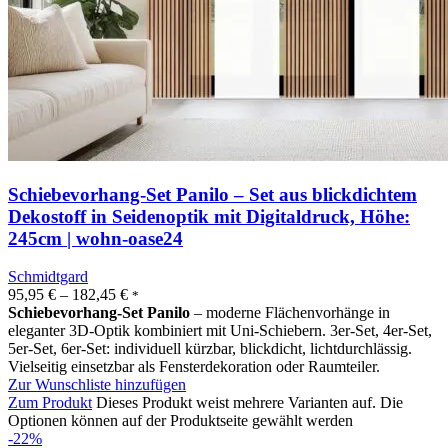
Schiebevorhang-Set Panilo – Set aus blickdichtem
Dekostoff in Seidenoptik mit Digitaldruck, Höhe:
245cm | wohn-oase24
Schmidtgard
95,95
€
–
182,45
€
*
Schiebevorhang-Set Panilo
– moderne Flächenvorhänge in
eleganter 3D-Optik kombiniert mit Uni-Schiebern. 3er-Set, 4er-Set,
5er-Set, 6er-Set: individuell kürzbar, blickdicht, lichtdurchlässig.
Vielseitig einsetzbar als Fensterdekoration oder Raumteiler.
Zur Wunschliste hinzufügen
Zum Produkt
Dieses Produkt weist mehrere Varianten auf. Die
Optionen können auf der Produktseite gewählt werden
-22%