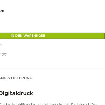
ten
IN DEN WARENKORB
n
-4001
ND & LIEFERUNG
Digitaldruck
 in Seidenoptik
und einem fotorealistischen Digitaldruck. Das