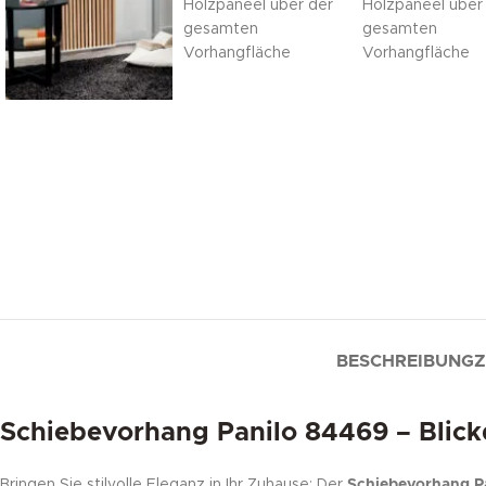
BESCHREIBUNG
Z
Schiebevorhang Panilo 84469 – Blickd
Bringen Sie stilvolle Eleganz in Ihr Zuhause: Der
Schiebevorhang P