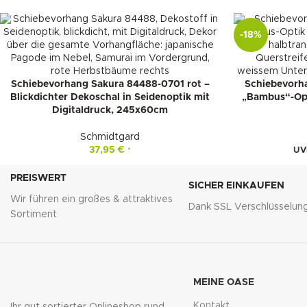
-18%
Schiebevorhang Sakura 84488-0701 rot –
Schiebevorha
Blickdichter Dekoschal in Seidenoptik mit
„Bambus“-Opti
Digitaldruck, 245x60cm
Schmidtgard
37,95
€
UV
*
PREISWERT
SICHER EINKAUFEN
Wir führen ein großes & attraktives
Dank SSL Verschlüsselun
Sortiment
MEINE OASE
Kontakt
Ihr gut sortierter Onlineshop rund