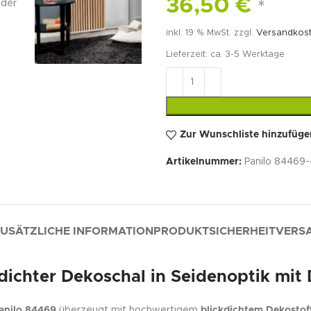
36,50
€
*
inkl. 19 % MwSt.
zzgl.
Versandkos
Lieferzeit:
ca. 3-5 Werktage
Zur Wunschliste hinzufüge
Artikelnummer:
Panilo 84469
USÄTZLICHE INFORMATION
PRODUKTSICHERHEIT
VERSA
ichter Dekoschal in Seidenoptik mit 
anilo 84469
überzeugt mit hochwertigem
blickdichtem Dekostoff