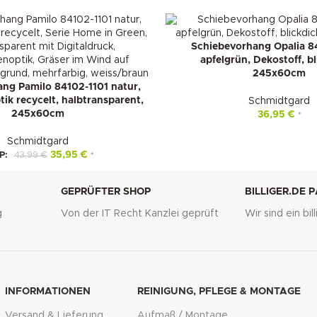
Schiebevorhang Opalia 
apfelgrün, Dekostoff, bl
245x60cm
ng Pamilo 84102-1101 natur,
k recycelt, halbtransparent,
Schmidtgard
245x60cm
36,95
€
*
Schmidtgard
35,95
€
P:
43,99
€
*
GEPRÜFTER SHOP
BILLIGER.DE 
g
Von der IT Recht Kanzlei geprüft
Wir sind ein bi
INFORMATIONEN
REINIGUNG, PFLEGE & MONTAGE
Versand & Lieferung
Aufmaß / Montage