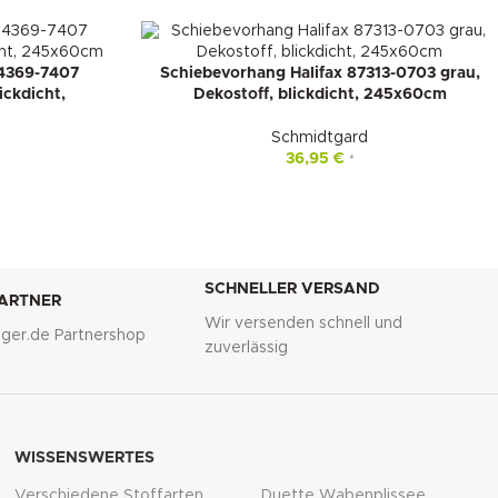
84369-7407
Schiebevorhang Halifax 87313-0703 grau,
ickdicht,
Dekostoff, blickdicht, 245x60cm
Schmidtgard
36,95
€
*
SCHNELLER VERSAND
PARTNER
Wir versenden schnell und
lliger.de Partnershop
zuverlässig
WISSENSWERTES
Verschiedene Stoffarten
Duette Wabenplissee