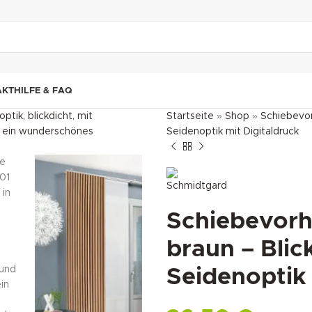
"DUETTE10"
AKT
HILFE & FAQ
Startseite
»
Shop
»
Schiebevor
Seidenoptik mit Digitaldruck
Schiebevorh
braun – Blic
Seidenoptik 