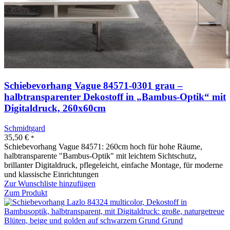
Schiebevorhang Vague 84571-0301 grau –
halbtransparenter Dekostoff in „Bambus-Optik“ mit
Digitaldruck, 260x60cm
Schmidtgard
35,50
€
*
Schiebevorhang Vague 84571: 260cm hoch für hohe Räume,
halbtransparente "Bambus-Optik" mit leichtem Sichtschutz,
brillanter Digitaldruck, pflegeleicht, einfache Montage, für moderne
und klassische Einrichtungen
Zur Wunschliste hinzufügen
Zum Produkt