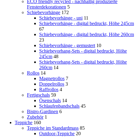
ECO friendly recycled - nachhaltig produzierte
Fensterdekorationen
5
Schiebevorhänge
172
Schiebevorhänge - uni
11
Schiebevorhänge - digital bedruckt, Höhe 245cm
67
Schiebevorhänge - digital bedruckt, Höhe 260cm
23
Schiebevorhänge - gemustert
10
Schiebevorhang-Sets - digital bedruckt, Höhe
245cm
48
Schiebevorhang-Sets - digital bedruckt, Höhe
260cm
14
Rollos
14
Magnetrollos
7
Doppelrollos
3
Raffrollos
4
Fertigschals
59
Ösenschals
14
Schlaufenbandschals
45
Bistro-Gardinen
6
Zubehör
1
Teppiche
160
Teppiche im Standardmass
85
Outdoor-Teppiche
20