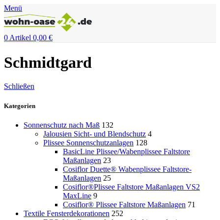
Menü
0
Artikel
0,00
€
Schmidtgard
Schließen
Kategorien
Sonnenschutz nach Maß
132
Jalousien Sicht- und Blendschutz
4
Plissee Sonnenschutzanlagen
128
BasicLine Plissee/Wabenplissee Faltstore
Maßanlagen
23
Cosiflor Duette® Wabenplissee Faltstore-
Maßanlagen
25
Cosiflor®Plissee Faltstore Maßanlagen VS2
MaxLine
9
Cosiflor® Plissee Faltstore Maßanlagen
71
Textile Fensterdekorationen
252