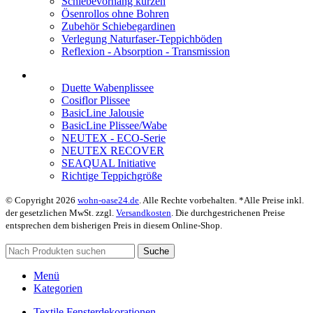
Schiebevorhang kürzen
Ösenrollos ohne Bohren
Zubehör Schiebegardinen
Verlegung Naturfaser-Teppichböden
Reflexion - Absorption - Transmission
Duette Wabenplissee
Cosiflor Plissee
BasicLine Jalousie
BasicLine Plissee/Wabe
NEUTEX - ECO-Serie
NEUTEX RECOVER
SEAQUAL Initiative
Richtige Teppichgröße
© Copyright 2026
wohn-oase24.de
. Alle Rechte vorbehalten. *Alle Preise inkl.
der gesetzlichen MwSt. zzgl.
Versandkosten
. Die durchgestrichenen Preise
entsprechen dem bisherigen Preis in diesem Online-Shop.
Suche
Menü
Kategorien
Textile Fensterdekorationen