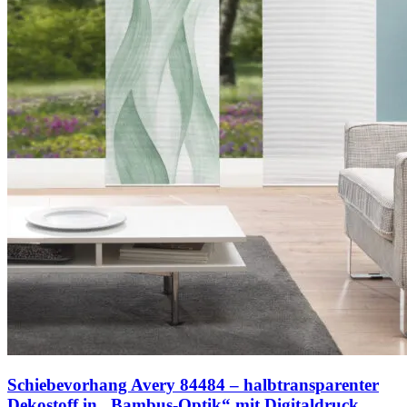
Schiebevorhang Avery 84484 – halbtransparenter
Dekostoff in „Bambus-Optik“ mit Digitaldruck,