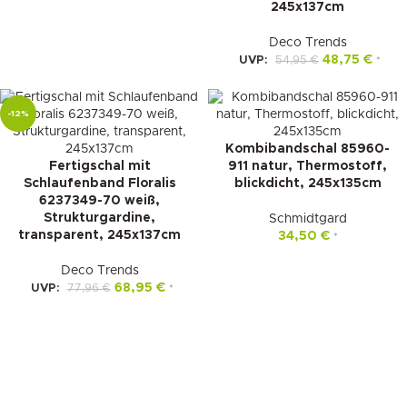
245x137cm
Deco Trends
48,75
€
UVP:
54,95
€
*
-12%
Kombibandschal 85960-
Fertigschal mit
911 natur, Thermostoff,
Schlaufenband Floralis
blickdicht, 245x135cm
6237349-70 weiß,
Strukturgardine,
Schmidtgard
transparent, 245x137cm
34,50
€
*
Deco Trends
68,95
€
UVP:
77,96
€
*