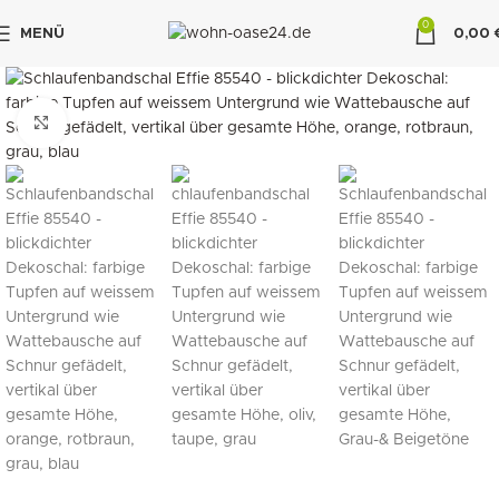
0
MENÜ
0,00
"DUETTE10"
klicken um zu vergrößern