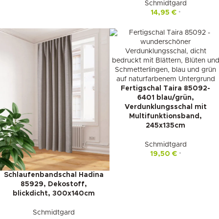
Schmidtgard
14,95
€
*
Fertigschal Taira 85092-
6401 blau/grün,
Verdunklungsschal mit
Multifunktionsband,
245x135cm
Schmidtgard
19,50
€
*
Schlaufenbandschal Hadina
85929, Dekostoff,
blickdicht, 300x140cm
Schmidtgard