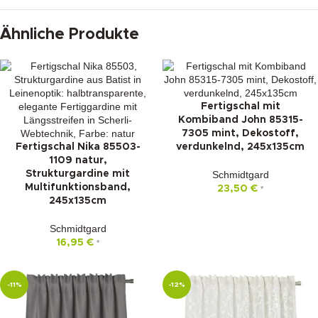
Ähnliche Produkte
Fertigschal mit
Kombiband John 85315-
7305 mint, Dekostoff,
Fertigschal Nika 85503-
verdunkelnd, 245x135cm
1109 natur,
Strukturgardine mit
Schmidtgard
Multifunktionsband,
23,50
€
*
245x135cm
Schmidtgard
16,95
€
*
-11%
-12%