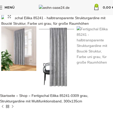
0
MENÜ
0,00
"DUETTE10"
klicken um zu vergrößern
Startseite
»
Shop
»
Fertigschal Eilika 85241-0309 grau,
Strukturgardine mit Multifunktionsband, 300x135cm