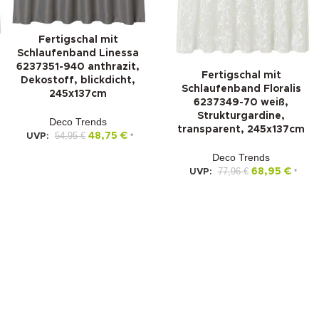
Fertigschal mit
Schlaufenband Linessa
6237351-940 anthrazit,
Fertigschal mit
Dekostoff, blickdicht,
Schlaufenband Floralis
245x137cm
6237349-70 weiß,
Strukturgardine,
Deco Trends
transparent, 245x137cm
54,95
€
48,75
€
UVP:
*
Deco Trends
77,96
€
68,95
€
UVP:
*