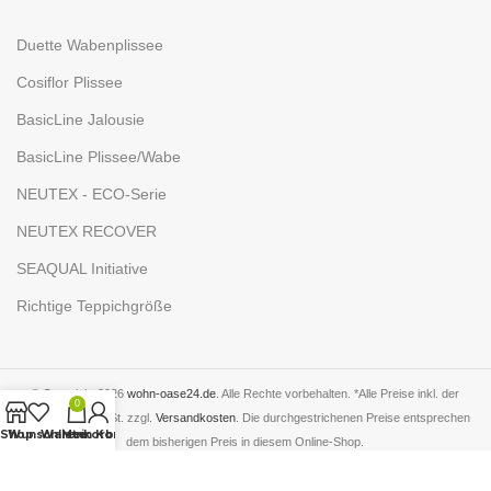
Duette Wabenplissee
Cosiflor Plissee
BasicLine Jalousie
BasicLine Plissee/Wabe
NEUTEX - ECO-Serie
NEUTEX RECOVER
SEAQUAL Initiative
Richtige Teppichgröße
© Copyright 2026
wohn-oase24.de
. Alle Rechte vorbehalten. *Alle Preise inkl. der
0
gesetzlichen MwSt. zzgl.
Versandkosten
. Die durchgestrichenen Preise entsprechen
Shop
Wunschliste
Warenkorb
Mein Konto
dem bisherigen Preis in diesem Online-Shop.