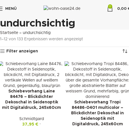
0
MENÜ
0,00
"DUETTE10"
undurchsichtig
Startseite
»
undurchsichtig
1–12 von 133 Ergebnissen werden angezeigt
Filter anzeigen
Schiebevorhang Laine
84476 – Blickdichter
Dekoschal in Seidenoptik
Schiebevorhang Tropi
mit Digitaldruck, 245x60cm
84486-0401 multicolor –
Blickdichter Dekoschal in
Seidenoptik mit
Schmidtgard
Digitaldruck, 245x60cm
37,95
€
*