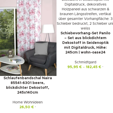
Schiebevorhang-Set Panilo
– Set aus blickdichtem
Dekostoff in Seidenoptik
mit Digitaldruck, Höhe:
245cm | wohn-oase24
Schmidtgard
95,95
€
–
182,45
€
*
Schlaufenbandschal Naira
85541-6301 beere,
blickdichter Dekostoff,
245x140cm
Home Wohnideen
26,50
€
*