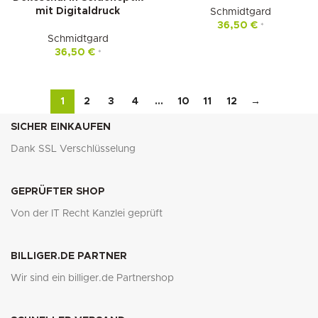
mit Digitaldruck
Schmidtgard
36,50
€
*
Schmidtgard
36,50
€
*
1
2
3
4
…
10
11
12
→
SICHER EINKAUFEN
Dank SSL Verschlüsselung
GEPRÜFTER SHOP
Von der IT Recht Kanzlei geprüft
BILLIGER.DE PARTNER
Wir sind ein billiger.de Partnershop