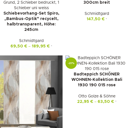
300cm breit
Schiebevorhang-Set Spiro,
Schmidtgard
„Bambus-Optik“ recycelt,
147,50
€
*
halbtransparent, Höhe:
245cm
Schmidtgard
69,50
€
–
189,95
€
*
-21%
Badteppich SCHÖNER
WOHNEN-Kollektion Bali
1930 190 015 rose
Otto Golze & Söhne
22,95
€
–
63,50
€
*