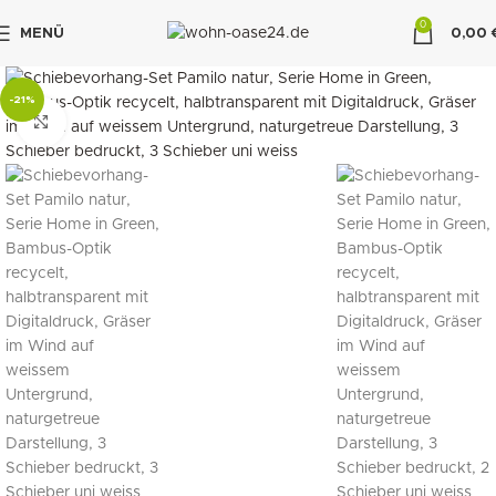
0
MENÜ
0,00
"DUETTE10"
-21%
klicken um zu vergrößern