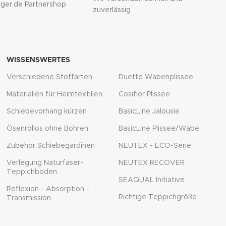
lliger.de Partnershop
zuverlässig
WISSENSWERTES
Verschiedene Stoffarten
Duette Wabenplissee
Materialien für Heimtextilien
Cosiflor Plissee
Schiebevorhang kürzen
BasicLine Jalousie
Ösenrollos ohne Bohren
BasicLine Plissee/Wabe
Zubehör Schiebegardinen
NEUTEX - ECO-Serie
Verlegung Naturfaser-
NEUTEX RECOVER
Teppichböden
SEAQUAL Initiative
Reflexion - Absorption -
Richtige Teppichgröße
Transmission