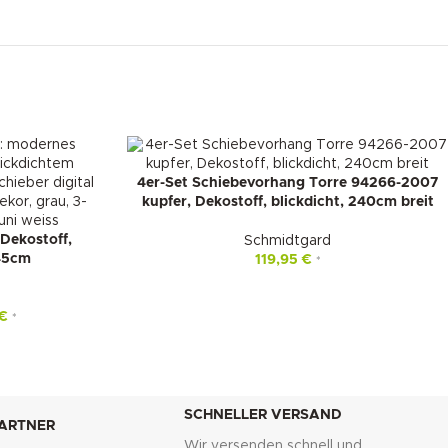
4er-Set Schiebevorhang Torre 94266-2007
kupfer, Dekostoff, blickdicht, 240cm breit
 Dekostoff,
Schmidtgard
245cm
119,95
€
*
€
*
SCHNELLER VERSAND
PARTNER
Wir versenden schnell und