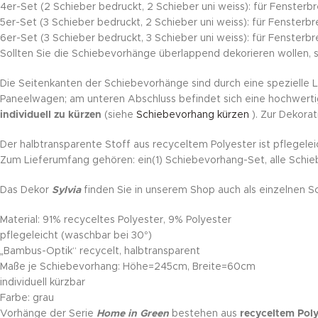
4er-Set (2 Schieber bedruckt, 2 Schieber uni weiss): für Fenster
5er-Set (3 Schieber bedruckt, 2 Schieber uni weiss): für Fenster
6er-Set (3 Schieber bedruckt, 3 Schieber uni weiss): für Fenster
Sollten Sie die Schiebevorhänge überlappend dekorieren wollen, s
Die Seitenkanten der Schiebevorhänge sind durch eine spezielle L
Paneelwagen; am unteren Abschluss befindet sich eine hochwerti
individuell zu kürzen
(siehe
Schiebevorhang kürzen
). Zur Dekora
Der halbtransparente Stoff aus recyceltem Polyester ist pflegelei
Zum Lieferumfang gehören: ein(1) Schiebevorhang-Set, alle Schieb
Das Dekor
Sylvia
finden Sie in unserem Shop auch als einzelnen 
Material: 91% recyceltes Polyester, 9% Polyester
pflegeleicht (waschbar bei 30°)
„Bambus-Optik“ recycelt, halbtransparent
Maße je Schiebevorhang: Höhe=245cm, Breite=60cm
individuell kürzbar
Farbe: grau
Vorhänge der Serie
Home in Green
bestehen aus
recyceltem Poly