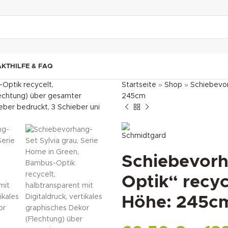
"DUETTE10"
AKT
HILFE & FAQ
Startseite
»
Shop
»
Schiebevor
245cm
Schiebevorh
Optik“ recyc
Höhe: 245c