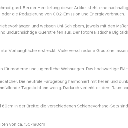
Schmidtgard. Bei der Herstellung dieser Artikel steht eine nachh
en oder die Reduzierung von CO2-Emission und Energieverbrauch.
chiebevorhängen und weissen Uni-Schiebern, jeweils mit den Maße
 undurchsichtige Querstreifen aus. Der fotorealistische Digitaldr
samte Vorhangfläche erstreckt. Viele verschiedene Grautöne lassen
ion für moderne und jugendliche Wohnungen. Das hochwertige Flä
ecatcher. Die neutrale Farbgebung harmoniert mit hellen und dunk
einfallende Tageslicht ein wenig. Dadurch verleiht es dem Raum 
60cm in der Breite; die verschiedenen Schiebevorhang-Sets sind 
reiten von ca. 150-180cm