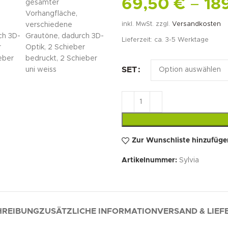
69,50
€
–
18
inkl. MwSt.
zzgl.
Versandkosten
Lieferzeit:
ca. 3-5 Werktage
SET
Zur Wunschliste hinzufüge
Artikelnummer:
Sylvia
HREIBUNG
ZUSÄTZLICHE INFORMATION
VERSAND & LIE