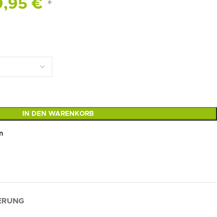
9,95
€
*
IN DEN WARENKORB
n
FERUNG