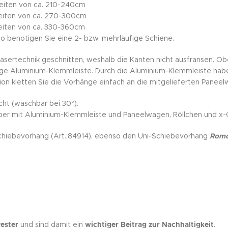
breiten von ca. 210-240cm
breiten von ca. 270-300cm
breiten von ca. 330-360cm
o benötigen Sie eine 2- bzw. mehrläufige Schiene.
asertechnik geschnitten, weshalb die Kanten nicht ausfransen. Ob
ge Aluminium-Klemmleiste. Durch die Aluminium-Klemmleiste habe
tion kletten Sie die Vorhänge einfach an die mitgelieferten Panee
cht (waschbar bei 30°).
er mit Aluminium-Klemmleiste und Paneelwagen, Röllchen und x-Gle
Schiebevorhang (Art.:84914), ebenso den Uni-Schiebevorhang
Romo
ester
und sind damit ein
wichtiger Beitrag zur Nachhaltigkeit
.