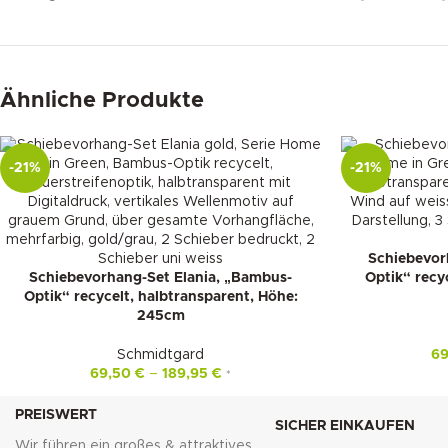
Ähnliche Produkte
-21%
-21%
Schiebevor
Schiebevorhang-Set Elania, „Bambus-
Optik“ recy
Optik“ recycelt, halbtransparent, Höhe:
245cm
Schmidtgard
6
69,50
€
–
189,95
€
*
PREISWERT
SICHER EINKAUFEN
Wir führen ein großes & attraktives