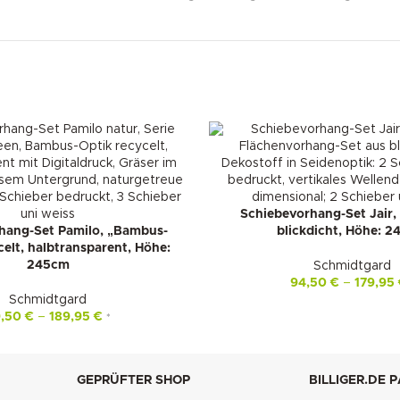
Schiebevorhang-Set Jair,
hang-Set Pamilo, „Bambus-
blickdicht, Höhe: 
celt, halbtransparent, Höhe:
245cm
Schmidtgard
94,50
€
–
179,95
Schmidtgard
9,50
€
–
189,95
€
*
GEPRÜFTER SHOP
BILLIGER.DE 