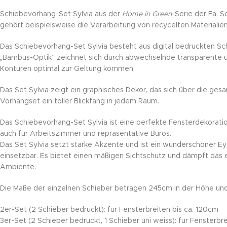
Schiebevorhang-Set Sylvia aus der
Home in Green
-Serie der Fa. 
gehört beispielsweise die Verarbeitung von recycelten Materiali
Das Schiebevorhang-Set Sylvia besteht aus digital bedruckten S
„Bambus-Optik“ zeichnet sich durch abwechselnde transparente und
Konturen optimal zur Geltung kommen.
Das Set Sylvia zeigt ein graphisches Dekor, das sich über die ge
Vorhangset ein toller Blickfang in jedem Raum.
Das Schiebevorhang-Set Sylvia ist eine perfekte Fensterdekorat
auch für Arbeitszimmer und repräsentative Büros.
Das Set Sylvia setzt starke Akzente und ist ein wunderschöner Ey
einsetzbar. Es bietet einen mäßigen Sichtschutz und dämpft das 
Ambiente.
Die Maße der einzelnen Schieber betragen 245cm in der Höhe und 
2er-Set (2 Schieber bedruckt): für Fensterbreiten bis ca. 120cm
3er-Set (2 Schieber bedruckt, 1 Schieber uni weiss): für Fensterb