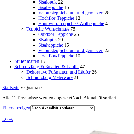
Sisaloptik
22
Sisalteppiche
15
Veloursteppiche uni und gemustert
28
Hochflor-Teppiche
12
Handweb-Teppiche / Wollteppiche
4
Teppiche Wunschmass
75
Outdoor-Teppiche
25
Sisaloptik
29
Sisalteppiche
15
Veloursteppiche uni und gemustert
22
Hochflor-Teppiche
10
Stufenmatten
15
Schmutzfang Fußmatten & Läufer
47
Dekorative Fußmatten und Läufer
26
Schmutzfang Meterware
21
Startseite
»
Quadrate
Alle 11 Ergebnisse werden angezeigt
Nach Aktualität sortiert
Filter anzeigen
-22%