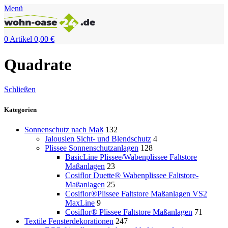
Menü
0
Artikel
0,00
€
Quadrate
Schließen
Kategorien
Sonnenschutz nach Maß
132
Jalousien Sicht- und Blendschutz
4
Plissee Sonnenschutzanlagen
128
BasicLine Plissee/Wabenplissee Faltstore
Maßanlagen
23
Cosiflor Duette® Wabenplissee Faltstore-
Maßanlagen
25
Cosiflor®Plissee Faltstore Maßanlagen VS2
MaxLine
9
Cosiflor® Plissee Faltstore Maßanlagen
71
Textile Fensterdekorationen
247