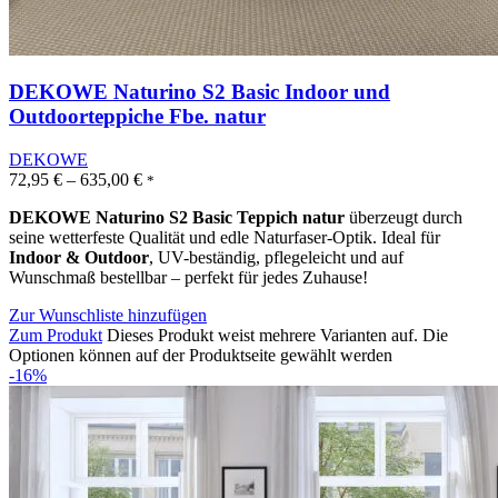
DEKOWE Naturino S2 Basic Indoor und
Outdoorteppiche Fbe. natur
DEKOWE
72,95
€
–
635,00
€
*
DEKOWE Naturino S2 Basic Teppich natur
überzeugt durch
seine wetterfeste Qualität und edle Naturfaser-Optik. Ideal für
Indoor & Outdoor
, UV-beständig, pflegeleicht und auf
Wunschmaß bestellbar – perfekt für jedes Zuhause!
Zur Wunschliste hinzufügen
Zum Produkt
Dieses Produkt weist mehrere Varianten auf. Die
Optionen können auf der Produktseite gewählt werden
-16%