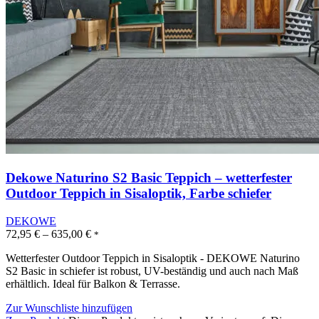
Dekowe Naturino S2 Basic Teppich – wetterfester
Outdoor Teppich in Sisaloptik, Farbe schiefer
DEKOWE
72,95
€
–
635,00
€
*
Wetterfester Outdoor Teppich in Sisaloptik - DEKOWE Naturino
S2 Basic in schiefer ist robust, UV-beständig und auch nach Maß
erhältlich. Ideal für Balkon & Terrasse.
Zur Wunschliste hinzufügen