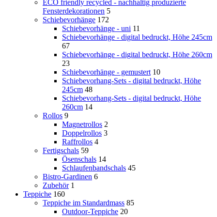
ECO friendly recycled - nachhaltig produzierte
Fensterdekorationen
5
Schiebevorhänge
172
Schiebevorhänge - uni
11
Schiebevorhänge - digital bedruckt, Höhe 245cm
67
Schiebevorhänge - digital bedruckt, Höhe 260cm
23
Schiebevorhänge - gemustert
10
Schiebevorhang-Sets - digital bedruckt, Höhe
245cm
48
Schiebevorhang-Sets - digital bedruckt, Höhe
260cm
14
Rollos
9
Magnetrollos
2
Doppelrollos
3
Raffrollos
4
Fertigschals
59
Ösenschals
14
Schlaufenbandschals
45
Bistro-Gardinen
6
Zubehör
1
Teppiche
160
Teppiche im Standardmass
85
Outdoor-Teppiche
20