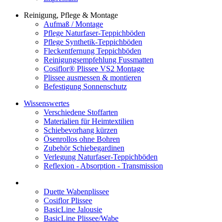
Reinigung, Pflege & Montage
Aufmaß / Montage
Pflege Naturfaser-Teppichböden
Pflege Synthetik-Teppichböden
Fleckentfernung Teppichböden
Reinigungsempfehlung Fussmatten
Cosiflor® Plissee VS2 Montage
Plissee ausmessen & montieren
Befestigung Sonnenschutz
Wissenswertes
Verschiedene Stoffarten
Materialien für Heimtextilien
Schiebevorhang kürzen
Ösenrollos ohne Bohren
Zubehör Schiebegardinen
Verlegung Naturfaser-Teppichböden
Reflexion - Absorption - Transmission
Duette Wabenplissee
Cosiflor Plissee
BasicLine Jalousie
BasicLine Plissee/Wabe