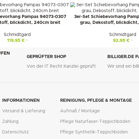
ebevorhang Pampas 94073-0307
3er-Set Schiebevorhang Pam
off, blickdicht, 240cm breit
grau, Dekostoff, blickdicht
Schmidtgard
Schmidtgard
119,95
€
92,95
€
*
*
UFEN
GEPRÜFTER SHOP
BILLIGER.DE 
Von der IT Recht Kanzlei geprüft
Wir sind ein bi
g
INFORMATIONEN
REINIGUNG, PFLEGE & MONTAGE
Versand & Lieferung
Aufmaß / Montage
Zahlung
Pflege Naturfaser-Teppichböden
Datenschutz
Pflege Synthetik-Teppichböden