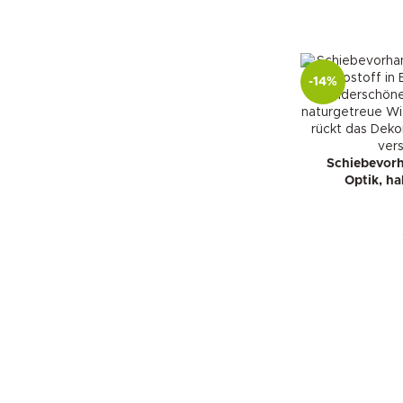
-14%
Schiebevorh
Optik, h