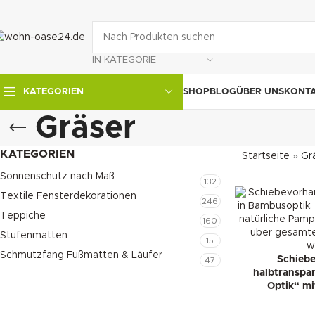
IN KATEGORIE
SHOP
BLOG
ÜBER UNS
KONT
KATEGORIEN
Gräser
KATEGORIEN
Startseite
»
Gr
Sonnenschutz nach Maß
132
Textile Fensterdekorationen
246
Teppiche
160
Stufenmatten
15
Schmutzfang Fußmatten & Läufer
Schieb
47
halbtranspa
Optik“ mi