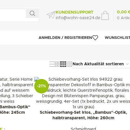
0,00
KUNDENSUPPORT
info@wohn-oase24.de
0
Artik
ANMELDEN / REGISTRIEREN
WUNSCHLIS
-21%
„Bambus-Optik“
 Höhe: 245cm
Schiebevorhang-Set Irlos, „Bambus“-Optik,
halbtransparent, Höhe: 260cm
€
Schmidtgard
*