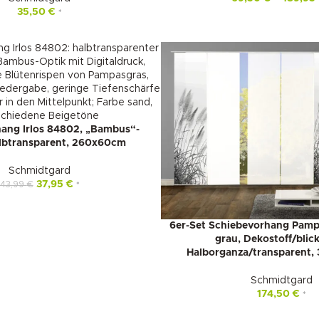
35,50
€
*
ang Irlos 84802, „Bambus“-
albtransparent, 260x60cm
Schmidtgard
37,95
€
43,99
€
*
6er-Set Schiebevorhang Pam
grau, Dekostoff/blick
Halborganza/transparent, 
Schmidtgard
174,50
€
*