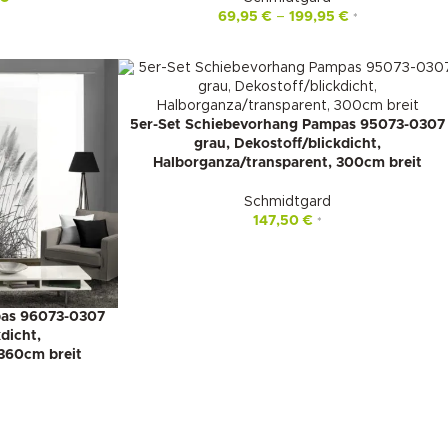
69,95
€
–
199,95
€
*
5er-Set Schiebevorhang Pampas 95073-0307
grau, Dekostoff/blickdicht,
Halborganza/transparent, 300cm breit
Schmidtgard
147,50
€
*
pas 96073-0307
dicht,
360cm breit