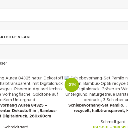
"DUETTE10"
AKT
HILFE & FAQ
äser
-21%
evorhang Aurea 84325 –
Schiebevorhang-Set Pamilo, 
renter Dekostoff in „Bambus-
recycelt, halbtransparent,
t Digitaldruck, 260x60cm
Schmidtgard
Schmidtgard
69,50
€
–
189,95