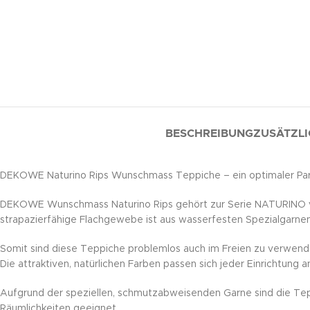
BESCHREIBUNG
ZUSÄTZLI
DEKOWE Naturino Rips Wunschmass Teppiche – ein optimaler Partn
DEKOWE Wunschmass Naturino Rips gehört zur Serie NATURINO von D
strapazierfähige Flachgewebe ist aus wasserfesten Spezialgarnen
Somit sind diese Teppiche problemlos auch im Freien zu verwende
Die attraktiven, natürlichen Farben passen sich jeder Einrichtun
Aufgrund der speziellen, schmutzabweisenden Garne sind die Teppi
Räumlichkeiten geeignet.