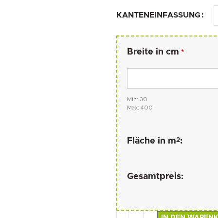
KANTENEINFASSUNG
Breite in cm
*
Min: 30
Max: 400
2
Fläche in m
:
Gesamtpreis:
IN DEN WAREN