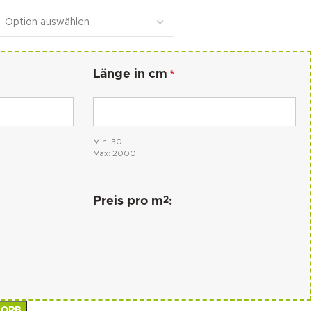
Länge in cm
*
Min: 30
Max: 2000
2
Preis pro m
:
KORB