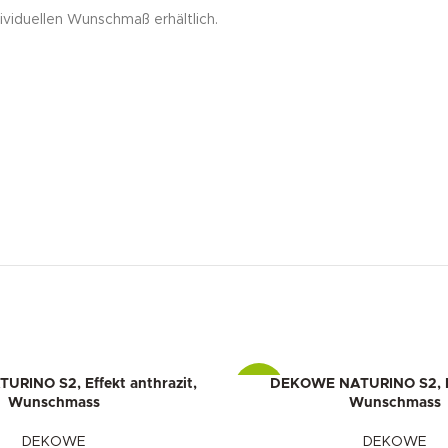
viduellen Wunschmaß erhältlich.
RINO S2, Effekt anthrazit,
DEKOWE NATURINO S2, Ri
-10%
Wunschmass
Wunschmass
DEKOWE
DEKOWE