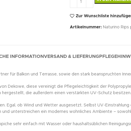
Zur Wunschliste hinzufüge
Artikelnummer:
Naturino Rips
CHE INFORMATION
VERSAND & LIEFERUNG
PFLEGEHINW
er für Balkon und Terrasse, sowie den stark beanspruchten Inne
ekowe, diese vereinigt die Pflegeleichtigkeit der Polypropylen-
 hergestellt, die außerdem einen verstärkten UV-Schutz besitzen
n. Egal, ob Wind und Wetter ausgesetzt. Selbst UV-Einstrahlung 
g an und unterstreichen ein modernes wohnliches Ambiente – sowohl
che sehr einfach mit Wasser oder haushaltsüblichen Reinigungsmit