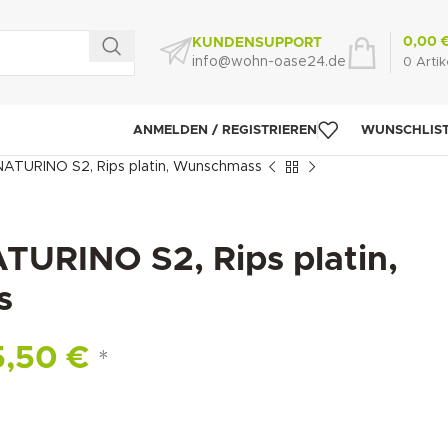
0,00
KUNDENSUPPORT
info@wohn-oase24.de
0
Artik
ANMELDEN / REGISTRIEREN
WUNSCHLIS
TURINO S2, Rips platin, Wunschmass
RINO S2, Rips platin,
s
5,50
€
*