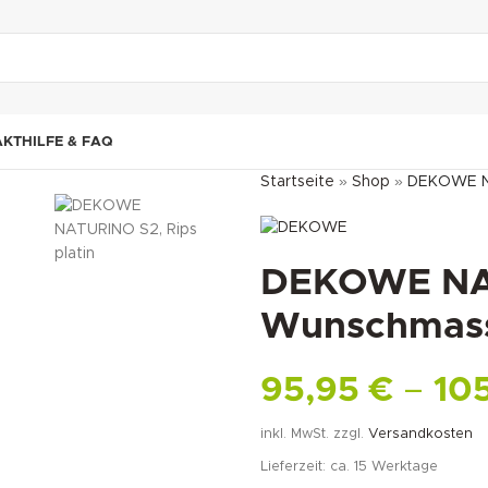
"DUETTE10"
AKT
HILFE & FAQ
Startseite
»
Shop
»
DEKOWE NA
DEKOWE NATU
Wunschmas
95,95
€
–
10
inkl. MwSt.
zzgl.
Versandkosten
Lieferzeit:
ca. 15 Werktage