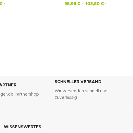
€
95,95
€
–
105,50
€
*
*
SCHNELLER VERSAND
PARTNER
Wir versenden schnell und
lliger.de Partnershop
zuverlässig
WISSENSWERTES