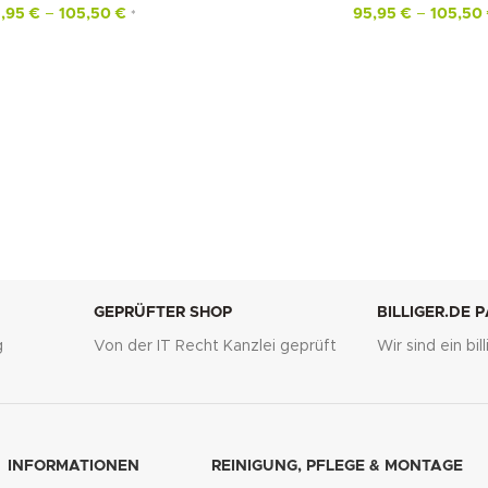
5,95
€
–
105,50
€
95,95
€
–
105,50
*
GEPRÜFTER SHOP
BILLIGER.DE 
g
Von der IT Recht Kanzlei geprüft
Wir sind ein bi
INFORMATIONEN
REINIGUNG, PFLEGE & MONTAGE