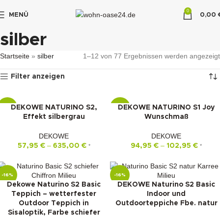
0
MENÜ
0,00
"DUETTE10"
silber
Startseite
»
silber
1–12 von 77 Ergebnissen werden angezeigt
Filter anzeigen
DEKOWE NATURINO S2,
DEKOWE NATURINO S1 Joy
-16%
-22%
Effekt silbergrau
Wunschmaß
DEKOWE
DEKOWE
–
–
57,95
€
635,00
€
94,95
€
102,95
€
*
*
-16%
-16%
Dekowe Naturino S2 Basic
DEKOWE Naturino S2 Basic
Teppich – wetterfester
Indoor und
Outdoor Teppich in
Outdoorteppiche Fbe. natur
Sisaloptik, Farbe schiefer