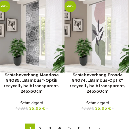
-18%
-18%
Schiebevorhang Mandosa
Schiebevorhang Fronda
84085, „Bambus“-Optik
84074, „Bambus-Optik“
recycelt, halbtransparent,
recycelt, halbtransparent,
245x60cm
245x60cm
Schmidtgard
Schmidtgard
43,99
€
35,95
€
43,99
€
35,95
€
*
*
1
2
3
4
5
6
7
→