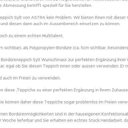
bmessung betrifft speziell für Sie herstellen.
teppich Sylt von ASTRA kein Problem. Wir bieten Ihnen mit dieser
 und diesen dann auch im Aussenbereich einsetzen zu können.
ich zu einem echten Multitalent.
cm sichtbar), als Polypropylen-Bordüre (ca. 5cm sichtbar, besond
 Bordüreneppich Sylt Wunschmass zur perfekten Ergänzung Ihrer in
ar, egal ob Sie diesen Teppich innen oder aussen verwenden. Er ma
nd auch im Freien zu verwenden.
sen diese ‚Teppiche zu einer perfekten Ergänzung in Ihrem Zuhaus
 Sie können daher diese Teppiche sogar problemlos im Freien ver
n Bordürenmöglichkeiten sind in der hauseigenen Konfektionsab
er Woche lieferbar und Sie erhalten ein echtes Stück Handarbeit, d