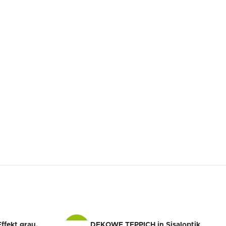
fekt grau,
DEKOWE TEPPICH in Sisaloptik