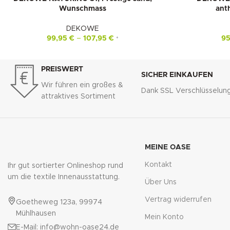
-15%
-10%
Wunschmass
ant
DEKOWE
99,95
€
–
107,95
€
9
*
PREISWERT
SICHER EINKAUFEN
Wir führen ein großes &
Dank SSL Verschlüsselun
attraktives Sortiment
MEINE OASE
Kontakt
Ihr gut sortierter Onlineshop rund
um die textile Innenausstattung.
Über Uns
Vertrag widerrufen
Goetheweg 123a, 99974
Mühlhausen
Mein Konto
E-Mail: info@wohn-oase24.de