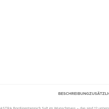
BESCHREIBUNG
ZUSÄTZLI
ASTRA Bordürenteppich Sylt im Wunschmass – das sind 12 untersc