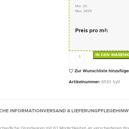
Min: 30
Max: 2499
2
Preis pro m
:
IN DEN WAREN
Zur Wunschliste hinzufüge
Artikelnummer:
6530 Sylt
CHE INFORMATION
VERSAND & LIEFERUNG
PFLEGEHINW
hiedliche Grundwaren mit 62 Möglichkeiten an verschiedenen Bor