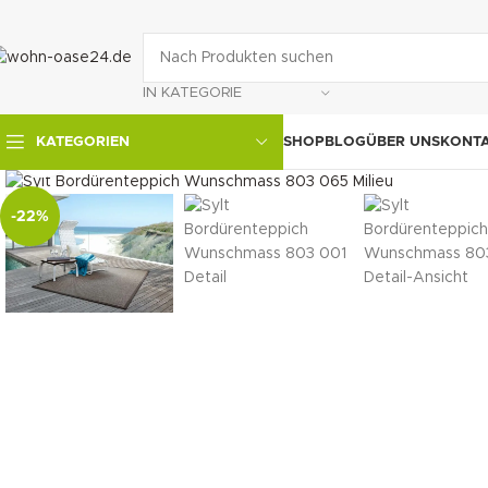
IN KATEGORIE
SHOP
BLOG
ÜBER UNS
KONT
KATEGORIEN
klicken um zu vergrößern
-22%