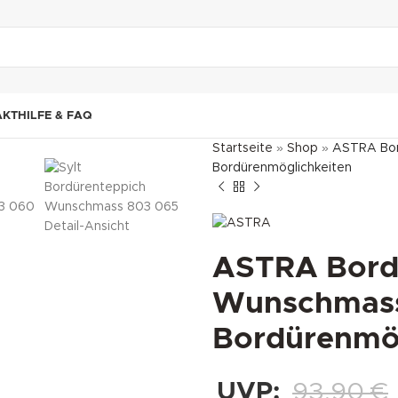
"DUETTE10"
AKT
HILFE & FAQ
Startseite
»
Shop
»
ASTRA Bor
Bordürenmöglichkeiten
ASTRA Bordü
Wunschmass 
Bordürenmög
UVP:
93,90
€