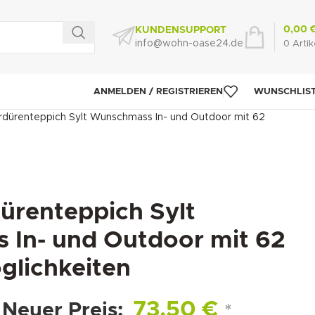
0,00
KUNDENSUPPORT
info@wohn-oase24.de
0
Artik
ANMELDEN / REGISTRIEREN
WUNSCHLIS
dürenteppich Sylt Wunschmass In- und Outdoor mit 62
renteppich Sylt
In- und Outdoor mit 62
lichkeiten
73,50
€
Neuer Preis:
*