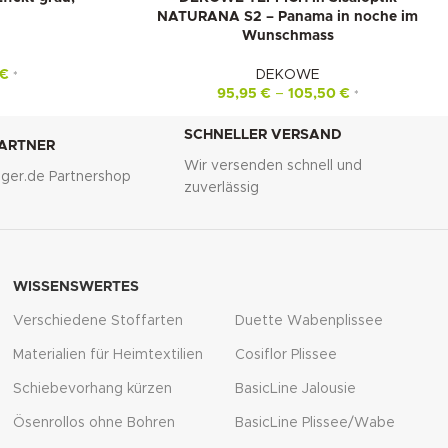
-10%
NATURANA S2 – Panama in noche im
Wunschmass
€
DEKOWE
*
95,95
€
–
105,50
€
*
SCHNELLER VERSAND
PARTNER
Wir versenden schnell und
lliger.de Partnershop
zuverlässig
WISSENSWERTES
Verschiedene Stoffarten
Duette Wabenplissee
Materialien für Heimtextilien
Cosiflor Plissee
Schiebevorhang kürzen
BasicLine Jalousie
Ösenrollos ohne Bohren
BasicLine Plissee/Wabe