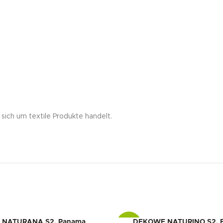
sich um textile Produkte handelt.
NATURANA S2, Panama
DEKOWE NATURINO S2, Ef