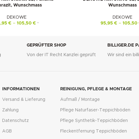
-10%
hrazit, Wunschmass
Wunschmass
DEKOWE
DEKOWE
5,95
€
–
105,50
€
95,95
€
–
105,50
*
GEPRÜFTER SHOP
BILLIGER.DE 
g
Von der IT Recht Kanzlei geprüft
Wir sind ein bi
INFORMATIONEN
REINIGUNG, PFLEGE & MONTAGE
Versand & Lieferung
Aufmaß / Montage
Zahlung
Pflege Naturfaser-Teppichböden
Datenschutz
Pflege Synthetik-Teppichböden
AGB
Fleckentfernung Teppichböden