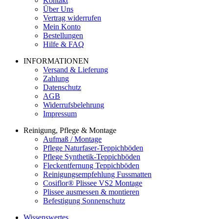
Kontakt
Über Uns
Vertrag widerrufen
Mein Konto
Bestellungen
Hilfe & FAQ
INFORMATIONEN
Versand & Lieferung
Zahlung
Datenschutz
AGB
Widerrufsbelehrung
Impressum
Reinigung, Pflege & Montage
Aufmaß / Montage
Pflege Naturfaser-Teppichböden
Pflege Synthetik-Teppichböden
Fleckentfernung Teppichböden
Reinigungsempfehlung Fussmatten
Cosiflor® Plissee VS2 Montage
Plissee ausmessen & montieren
Befestigung Sonnenschutz
Wissenswertes