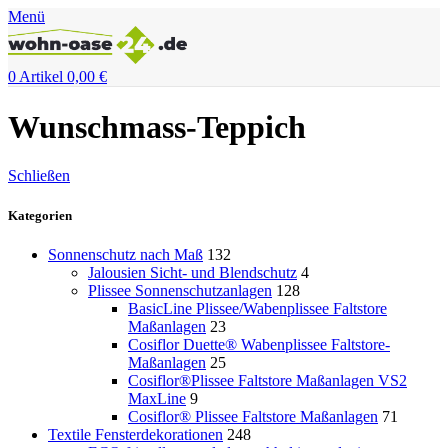
Menü
0
Artikel
0,00
€
Wunschmass-Teppich
Schließen
Kategorien
Sonnenschutz nach Maß
132
Jalousien Sicht- und Blendschutz
4
Plissee Sonnenschutzanlagen
128
BasicLine Plissee/Wabenplissee Faltstore
Maßanlagen
23
Cosiflor Duette® Wabenplissee Faltstore-
Maßanlagen
25
Cosiflor®Plissee Faltstore Maßanlagen VS2
MaxLine
9
Cosiflor® Plissee Faltstore Maßanlagen
71
Textile Fensterdekorationen
248