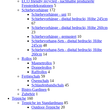
ECO friendly recycled - nachhaltig produzierte
Fensterdekorationen
5
Schiebevorhänge
172
Schiebevorhänge - uni
11
Schiebevorhänge - digital bedruckt, Höhe 245cm
67
Schiebevorhänge - digital bedruckt, Höhe 260cm
23
Schiebevorhänge - gemustert
10
Schiebevorhang-Sets - digital bedruckt, Höhe
245cm
48
Schiebevorhang-Sets - digital bedruckt, Höhe
260cm
14
Rollos
10
Magnetrollos
3
Doppelrollos
3
Raffrollos
4
Fertigschals
59
Ösenschals
14
Schlaufenbandschals
45
Bistro-Gardinen
6
Zubehör
1
Teppiche
160
Teppiche im Standardmass
85
Outdoor-Teppiche
20