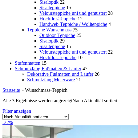
Sisaloptik
22
Sisalteppiche
15
Veloursteppiche uni und gemustert
28
Hochflor-Teppiche
12
Handweb-Teppiche / Wollteppiche
4
Teppiche Wunschmass
75
Outdoor-Teppiche
25
Sisaloptik
29
Sisalteppiche
15
Veloursteppiche uni und gemustert
22
Hochflor-Teppiche
10
Stufenmatten
15
Schmutzfang Fußmatten & Läufer
47
Dekorative Fußmatten und Läufer
26
Schmutzfang Meterware
21
Startseite
»
Wunschmass-Teppich
Alle 3 Ergebnisse werden angezeigt
Nach Aktualität sortiert
Filter anzeigen
-22%