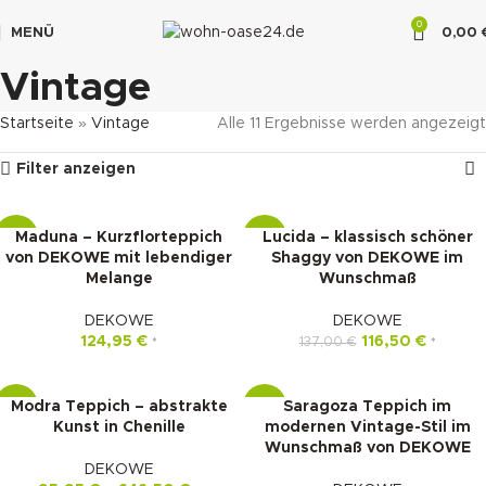
0
MENÜ
0,00
"DUETTE10"
Vintage
Startseite
»
Vintage
Alle 11 Ergebnisse werden angezeigt
Filter anzeigen
Maduna – Kurzflorteppich
Lucida – klassisch schöner
-14%
-15%
von DEKOWE mit lebendiger
Shaggy von DEKOWE im
Melange
Wunschmaß
DEKOWE
DEKOWE
124,95
€
116,50
€
137,00
€
*
*
Modra Teppich – abstrakte
Saragoza Teppich im
-15%
-15%
Kunst in Chenille
modernen Vintage-Stil im
Wunschmaß von DEKOWE
DEKOWE