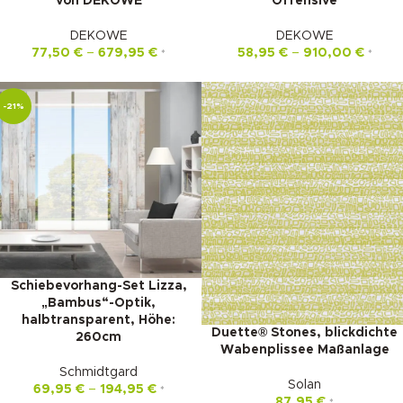
von DEKOWE
Offensive
DEKOWE
DEKOWE
77,50
€
–
679,95
€
58,95
€
–
910,00
€
*
*
-21%
Schiebevorhang-Set Lizza,
„Bambus“-Optik,
halbtransparent, Höhe:
Duette® Stones, blickdichte
260cm
Wabenplissee Maßanlage
Schmidtgard
Solan
69,95
€
–
194,95
€
*
87,95
€
*