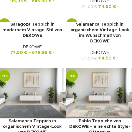
95,95
€
–
646,50
€
DEKOWE
*
114,50
€
134,00
€
*
Saragoza Teppich in
Salamanca Teppich in
-16%
-15%
modernem Vintage-Stil von
organischem Vintage-Look
DEKOWE
im Wunschmaß von
DEKOWE
DEKOWE
77,50
€
–
679,95
€
DEKOWE
*
114,50
€
134,00
€
*
-16%
-18%
Salamanca Teppich in
Pablo Teppiche von
organischem Vintage-Look
DEKOWE – eine echte Style-