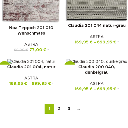
Claudia 201 044 natur-grau
Noa Teppich 201 010
Wunschmass
ASTRA
169,95
€
–
699,95
€
*
ASTRA
77,00
€
99,00
€
*
Claudia 201 004, natur
Claudia 200 040,
-22%
-22%
dunkelgrau
ASTRA
169,95
€
–
699,95
€
ASTRA
*
169,95
€
–
699,95
€
*
1
2
3
→