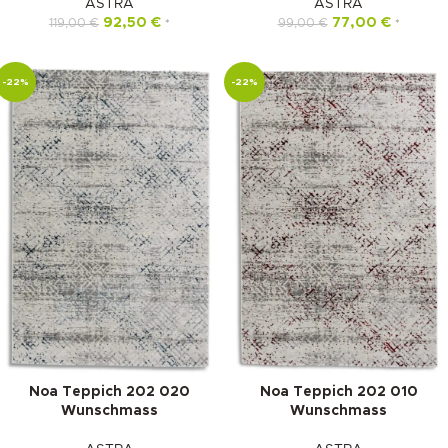
ASTRA
ASTRA
92,50
€
77,00
€
119,00
€
99,00
€
*
*
-22%
-22%
Noa Teppich 202 020
Noa Teppich 202 010
Wunschmass
Wunschmass