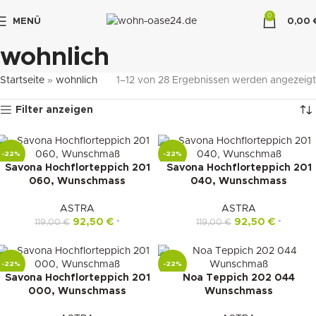
0
MENÜ
0,00
"DUETTE10"
wohnlich
Startseite
»
wohnlich
1–12 von 28 Ergebnissen werden angezeigt
Filter anzeigen
-22%
-22%
Savona Hochflorteppich 201
Savona Hochflorteppich 201
060, Wunschmass
040, Wunschmass
ASTRA
ASTRA
92,50
€
92,50
€
119,00
€
119,00
€
*
*
-22%
-22%
Savona Hochflorteppich 201
Noa Teppich 202 044
000, Wunschmass
Wunschmass