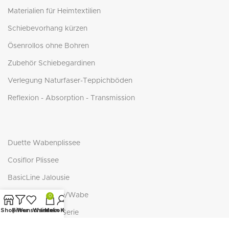
Materialien für Heimtextilien
Schiebevorhang kürzen
Ösenrollos ohne Bohren
Zubehör Schiebegardinen
Verlegung Naturfaser-Teppichböden
Reflexion - Absorption - Transmission
Duette Wabenplissee
Cosiflor Plissee
BasicLine Jalousie
BasicLine Plissee/Wabe
0
Shop
Filter
Wunschliste
Warenkorb
Mein Konto
NEUTEX - ECO-Serie