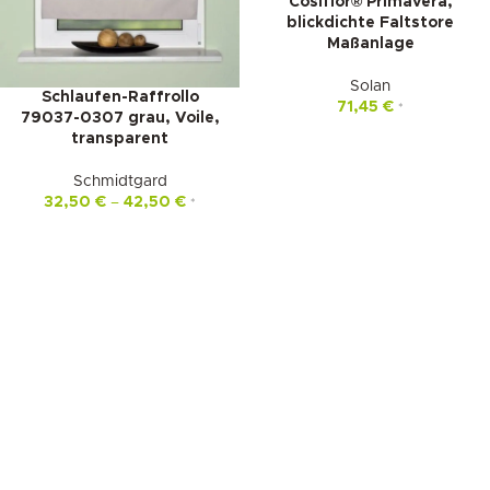
Cosiflor® Primavera,
blickdichte Faltstore
Maßanlage
Solan
Schlaufen-Raffrollo
71,45
€
*
79037-0307 grau, Voile,
transparent
Schmidtgard
32,50
€
–
42,50
€
*