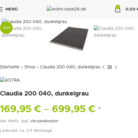
0
MENÜ
0,00
klicken um zu vergrößern
"DUETTE10"
-22%
Startseite
»
Shop
»
Claudia 200 040, dunkelgrau
Claudia 200 040, dunkelgrau
169,95
€
–
699,95
€
*
inkl. MwSt.
zzgl.
Versandkosten
Lieferzeit:
ca. 3-5 Werktage