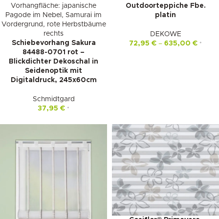
Outdoorteppiche Fbe.
platin
DEKOWE
Schiebevorhang Sakura
72,95
€
–
635,00
€
*
84488-0701 rot –
Blickdichter Dekoschal in
Seidenoptik mit
Digitaldruck, 245x60cm
Schmidtgard
37,95
€
*