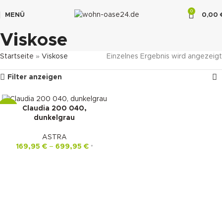
0
MENÜ
0,00
"DUETTE10"
Viskose
Startseite
»
Viskose
Einzelnes Ergebnis wird angezeigt
Filter anzeigen
Claudia 200 040,
-22%
dunkelgrau
ASTRA
169,95
€
–
699,95
€
*