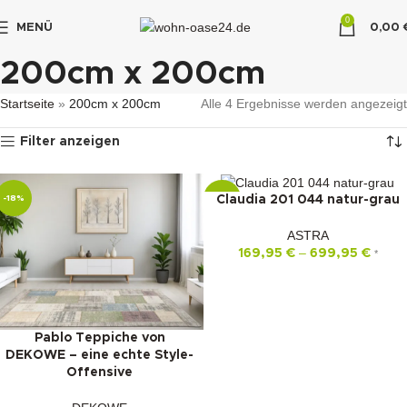
0
MENÜ
0,00
"DUETTE10"
200cm x 200cm
Startseite
»
200cm x 200cm
Alle 4 Ergebnisse werden angezeigt
Filter anzeigen
Claudia 201 044 natur-grau
-18%
-22%
ASTRA
–
169,95
€
699,95
€
*
Pablo Teppiche von
DEKOWE – eine echte Style-
Offensive