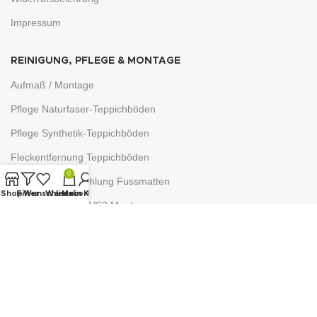
Impressum
REINIGUNG, PFLEGE & MONTAGE
Aufmaß / Montage
Pflege Naturfaser-Teppichböden
Pflege Synthetik-Teppichböden
Fleckentfernung Teppichböden
0
Reinigungsempfehlung Fussmatten
Shop
Filter
Wunschliste
Warenkorb
Mein Konto
Cosiflor® Plissee VS2 Montage
Plissee ausmessen & montieren
Befestigung Sonnenschutz
WISSENSWERTES
Verschiedene Stoffarten