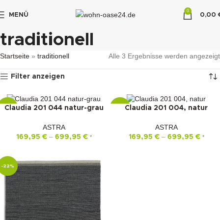
0
MENÜ
0,00
"DUETTE10"
traditionell
Startseite
»
traditionell
Alle 3 Ergebnisse werden angezeigt
Filter anzeigen
Claudia 201 044 natur-grau
Claudia 201 004, natur
-22%
-22%
ASTRA
ASTRA
–
–
169,95
€
699,95
€
169,95
€
699,95
€
*
*
-22%