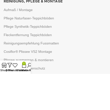
REINIGUNG, PFLEGE & MONTAGE
Aufmaß / Montage
Pflege Naturfaser-Teppichböden
Pflege Synthetik-Teppichböden
Fleckentfernung Teppichböden
Reinigungsempfehlung Fussmatten
Cosiflor® Plissee VS2 Montage
Plissee ausmessen & montieren
0
Befestigung Sonnenschutz
Shop
Filter
Wunschliste
Warenkorb
Mein Konto
WISSENSWERTES
Verschiedene Stoffarten
Materialien für Heimtextilien
Schiebevorhang kürzen