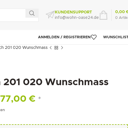
0,00
KUNDENSUPPORT
info@wohn-oase24.de
0
Artik
ANMELDEN / REGISTRIEREN
WUNSCHLIS
ch 201 020 Wunschmass
h 201 020 Wunschmass
77,00
€
*
ten