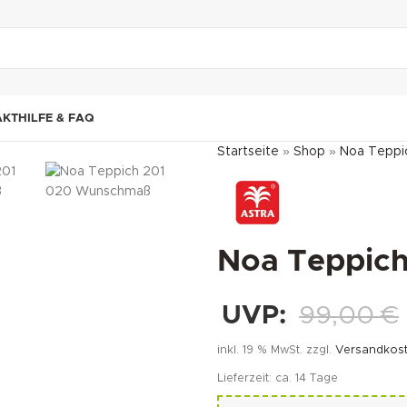
"DUETTE10"
AKT
HILFE & FAQ
Startseite
»
Shop
»
Noa Teppi
Noa Teppic
UVP:
99,00
€
inkl. 19 % MwSt.
zzgl.
Versandkos
Lieferzeit:
ca. 14 Tage