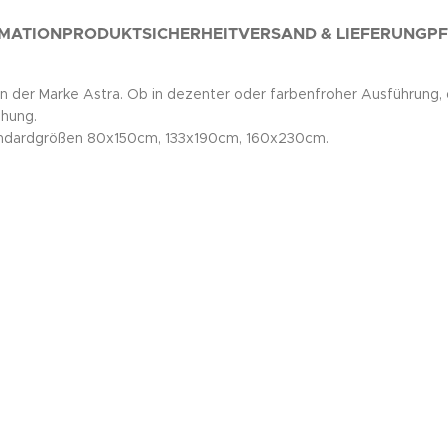
RMATION
PRODUKTSICHERHEIT
VERSAND & LIEFERUNG
PF
r Marke Astra. Ob in dezenter oder farbenfroher Ausführung, da
ehung.
tandardgrößen 80x150cm, 133x190cm, 160x230cm.