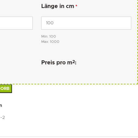
Länge in cm
*
Min: 100
Max: 1000
2
Preis pro m
:
KORB
n
-2