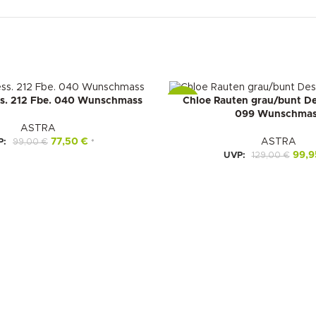
s. 212 Fbe. 040 Wunschmass
Chloe Rauten grau/bunt De
-23%
099 Wunschmas
ASTRA
77,50
€
ASTRA
P:
99,00
€
*
99,
UVP:
129,00
€