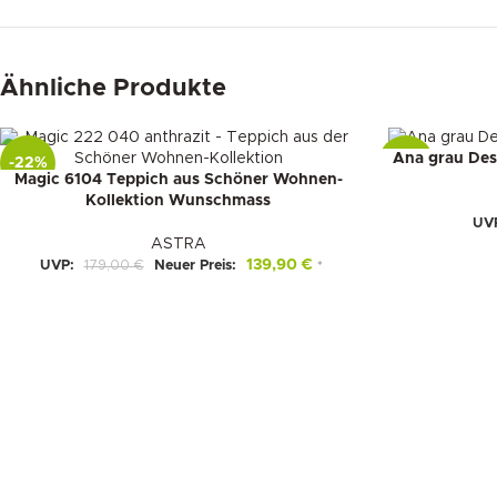
Ähnliche Produkte
Ana grau Des
-22%
-22%
Magic 6104 Teppich aus Schöner Wohnen-
Kollektion Wunschmass
UV
ASTRA
139,90
€
UVP:
179,00
€
Neuer Preis:
*