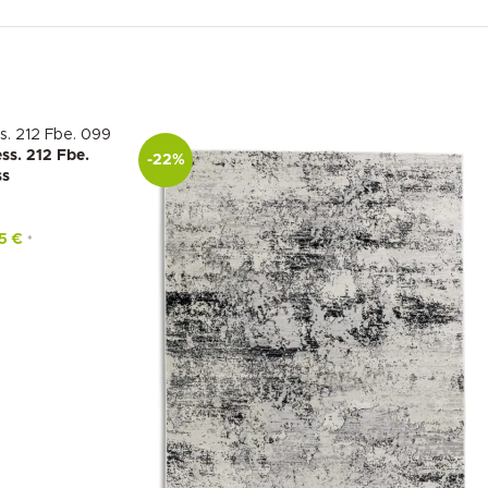
ss. 212 Fbe.
-22%
s
95
€
*