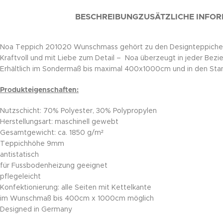
BESCHREIBUNG
ZUSÄTZLICHE INFO
Noa Teppich 201020 Wunschmass gehört zu den Designteppichen de
Kraftvoll und mit Liebe zum Detail – Noa überzeugt in jeder Bezi
Erhältlich im Sondermaß bis maximal 400x1000cm und in den S
Produkteigenschaften:
Nutzschicht: 70% Polyester, 30% Polypropylen
Herstellungsart: maschinell gewebt
Gesamtgewicht: ca. 1850 g/m²
Teppichhöhe 9mm
antistatisch
für Fussbodenheizung geeignet
pflegeleicht
Konfektionierung: alle Seiten mit Kettelkante
im Wunschmaß bis 400cm x 1000cm möglich
Designed in Germany