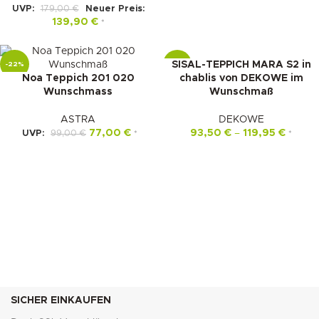
UVP:
179,00
€
Neuer Preis:
139,90
€
*
SISAL-TEPPICH MARA S2 in
-22%
-16%
Noa Teppich 201 020
chablis von DEKOWE im
Wunschmass
Wunschmaß
ASTRA
DEKOWE
77,00
€
93,50
€
–
119,95
€
UVP:
99,00
€
*
*
SICHER EINKAUFEN