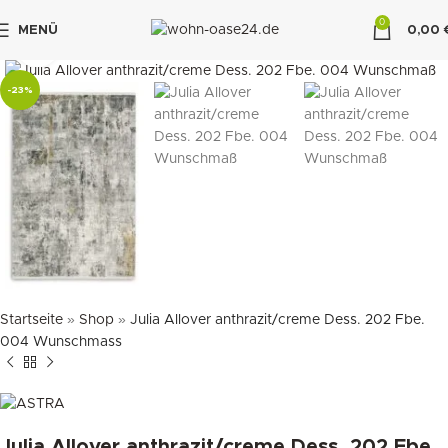
0
MENÜ
0,00
klicken um zu vergrößern
"DUETTE10"
-23%
Startseite
»
Shop
»
Julia Allover anthrazit/creme Dess. 202 Fbe.
004 Wunschmass
Julia Allover anthrazit/creme Dess. 202 Fbe.