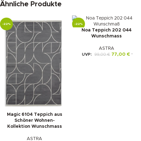
Ähnliche Produkte
-22%
-22%
Noa Teppich 202 044
Wunschmass
ASTRA
77,00
€
UVP:
99,00
€
*
Magic 6104 Teppich aus
Schöner Wohnen-
Kollektion Wunschmass
ASTRA