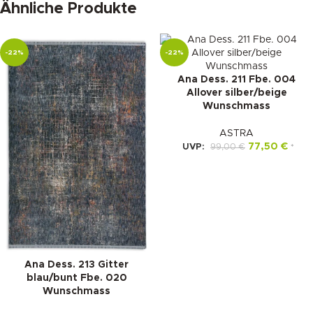
Ähnliche Produkte
-22%
-22%
Ana Dess. 211 Fbe. 004
Allover silber/beige
Wunschmass
ASTRA
77,50
€
UVP:
99,00
€
*
Ana Dess. 213 Gitter
blau/bunt Fbe. 020
Wunschmass