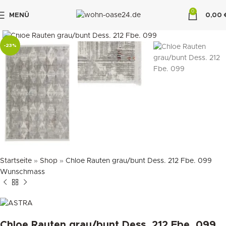
0
MENÜ
0,00
klicken um zu vergrößern
"DUETTE10"
-23%
Startseite
»
Shop
»
Chloe Rauten grau/bunt Dess. 212 Fbe. 099
Wunschmass
Chloe Rauten grau/bunt Dess. 212 Fbe. 099