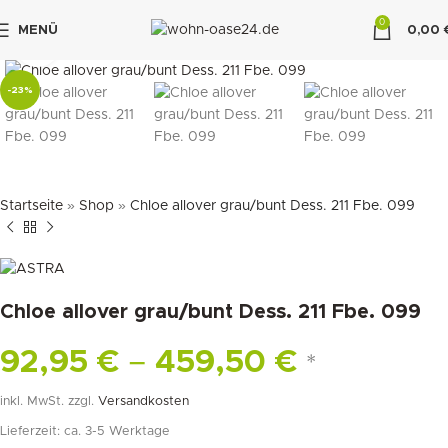
0
MENÜ
0,00
klicken um zu vergrößern
"DUETTE10"
-23%
Startseite
»
Shop
»
Chloe allover grau/bunt Dess. 211 Fbe. 099
Chloe allover grau/bunt Dess. 211 Fbe. 099
92,95
€
–
459,50
€
*
inkl. MwSt.
zzgl.
Versandkosten
Lieferzeit:
ca. 3-5 Werktage