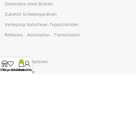
Ösenrollos ohne Bohren
Zubehör Schiebegardinen
Verlegung Naturfaser-Teppichböden
Reflexion - Absorption - Transmission
Duette Wabenplissee
0
Shop
Wunschliste
Warenkorb
Mein Konto
Cosiflor Plissee
BasicLine Jalousie
BasicLine Plissee/Wabe
NEUTEX - ECO-Serie
NEUTEX RECOVER
SEAQUAL Initiative
Richtige Teppichgröße