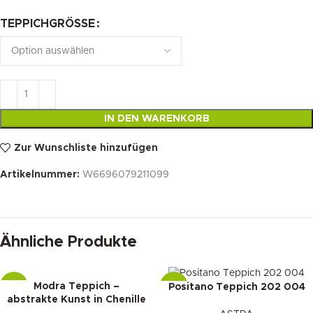
TEPPICHGRÖSSE
IN DEN WARENKORB
Zur Wunschliste hinzufügen
Artikelnummer:
W6696079211099
Ähnliche Produkte
Modra Teppich –
Positano Teppich 202 004
-15%
-32%
abstrakte Kunst in Chenille