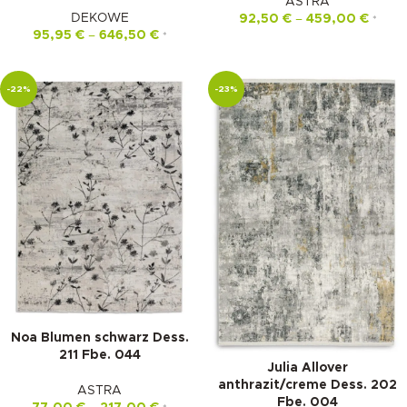
ASTRA
DEKOWE
92,50
€
–
459,00
€
*
95,95
€
–
646,50
€
*
-22%
-23%
Noa Blumen schwarz Dess.
211 Fbe. 044
Julia Allover
anthrazit/creme Dess. 202
ASTRA
Fbe. 004