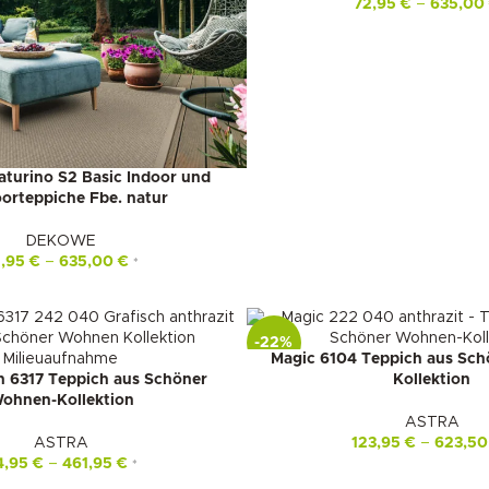
72,95
€
–
635,0
urino S2 Basic Indoor und
orteppiche Fbe. natur
DEKOWE
2,95
€
–
635,00
€
*
-22%
Magic 6104 Teppich aus Sc
n 6317 Teppich aus Schöner
Kollektion
ohnen-Kollektion
ASTRA
ASTRA
123,95
€
–
623,5
4,95
€
–
461,95
€
*