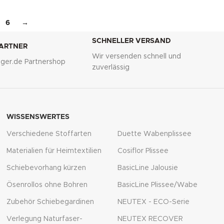
6
→
SCHNELLER VERSAND
PARTNER
Wir versenden schnell und
lliger.de Partnershop
zuverlässig
WISSENSWERTES
Verschiedene Stoffarten
Duette Wabenplissee
Materialien für Heimtextilien
Cosiflor Plissee
Schiebevorhang kürzen
BasicLine Jalousie
Ösenrollos ohne Bohren
BasicLine Plissee/Wabe
Zubehör Schiebegardinen
NEUTEX - ECO-Serie
Verlegung Naturfaser-
NEUTEX RECOVER