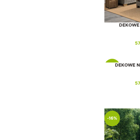
DEKOWE N
5
DEKOWE NA
-16%
5
-16%