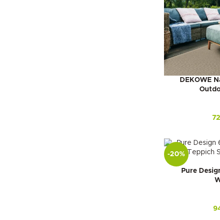
DEKOWE Nat
Outdo
7
-20%
Pure Desig
W
9