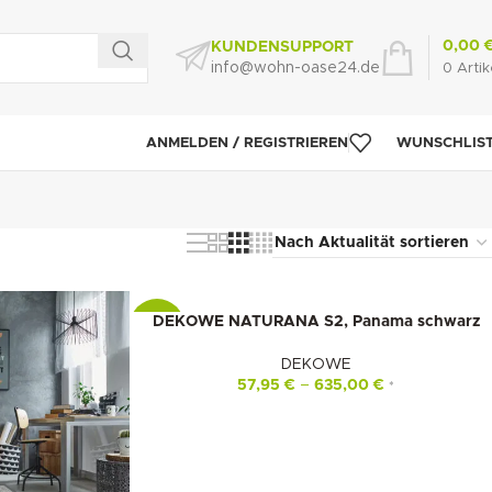
0,00
KUNDENSUPPORT
info@wohn-oase24.de
0
Artik
ANMELDEN / REGISTRIEREN
WUNSCHLIS
DEKOWE NATURANA S2, Panama schwarz
-16%
DEKOWE
57,95
€
–
635,00
€
*