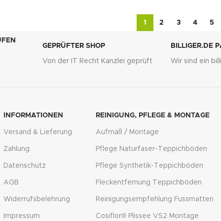
1
2
3
4
5
UFEN
GEPRÜFTER SHOP
BILLIGER.DE 
Von der IT Recht Kanzlei geprüft
Wir sind ein bi
g
INFORMATIONEN
REINIGUNG, PFLEGE & MONTAGE
Versand & Lieferung
Aufmaß / Montage
Zahlung
Pflege Naturfaser-Teppichböden
Datenschutz
Pflege Synthetik-Teppichböden
AGB
Fleckentfernung Teppichböden
Widerrufsbelehrung
Reinigungsempfehlung Fussmatten
Impressum
Cosiflor® Plissee VS2 Montage