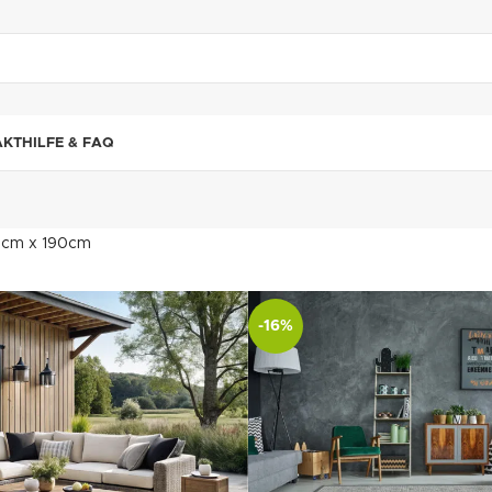
"DUETTE10"
AKT
HILFE & FAQ
3cm x 190cm
-16%