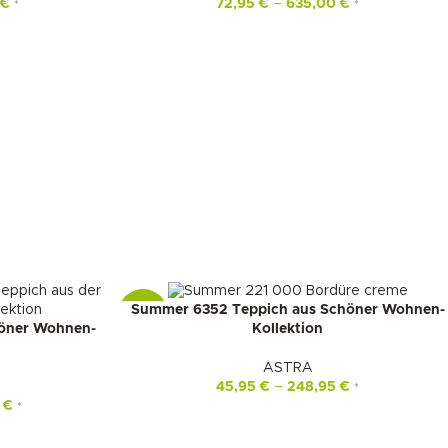
0
€
72,95
€
–
635,00
€
*
*
Summer 6352 Teppich aus Schöner Wohnen-
-22%
höner Wohnen-
Kollektion
ASTRA
45,95
€
–
248,95
€
*
0
€
*