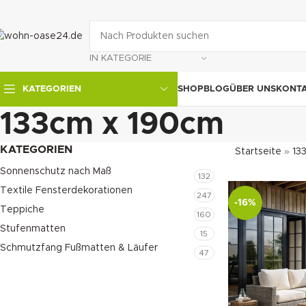
IN KATEGORIE
SHOP
BLOG
ÜBER UNS
KONT
KATEGORIEN
133cm x 190cm
KATEGORIEN
Startseite
»
13
Sonnenschutz nach Maß
132
Textile Fensterdekorationen
247
-16%
Teppiche
160
Stufenmatten
15
Schmutzfang Fußmatten & Läufer
47