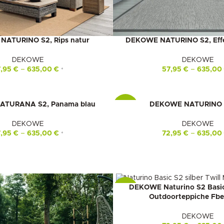
ATURINO S2, Rips natur
DEKOWE NATURINO S2, Effek
DEKOWE
DEKOWE
7,95
€
–
635,00
€
57,95
€
–
635,0
*
TURANA S2, Panama blau
DEKOWE NATURINO 
-16%
DEKOWE
DEKOWE
7,95
€
–
635,00
€
72,95
€
–
635,0
*
DEKOWE Naturino S2 Basic
-16%
Outdoorteppiche Fbe.
DEKOWE