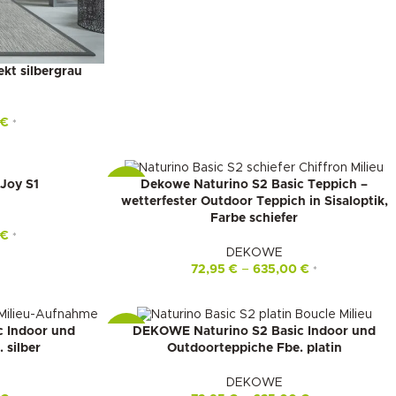
t silbergrau
0
€
*
Joy S1
Dekowe Naturino S2 Basic Teppich –
-16%
wetterfester Outdoor Teppich in Sisaloptik,
Farbe schiefer
0
€
*
DEKOWE
72,95
€
–
635,00
€
*
 Indoor und
DEKOWE Naturino S2 Basic Indoor und
-16%
 silber
Outdoorteppiche Fbe. platin
DEKOWE