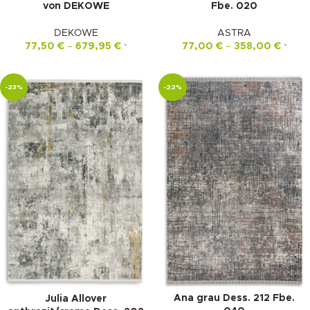
von DEKOWE
Fbe. 020
DEKOWE
ASTRA
77,50
€
–
679,95
€
77,00
€
–
358,00
€
*
*
-23%
-22%
Ana grau Dess. 212 Fbe.
Julia Allover