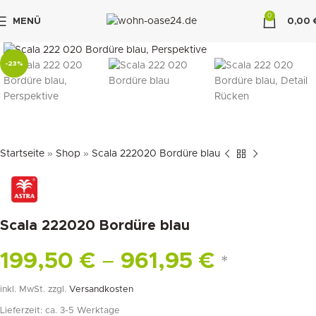
0
MENÜ
0,00
klicken um zu vergrößern
"DUETTE10"
-23%
Startseite
»
Shop
»
Scala 222020 Bordüre blau
Scala 222020 Bordüre blau
199,50
€
–
961,95
€
*
inkl. MwSt.
zzgl.
Versandkosten
Lieferzeit:
ca. 3-5 Werktage