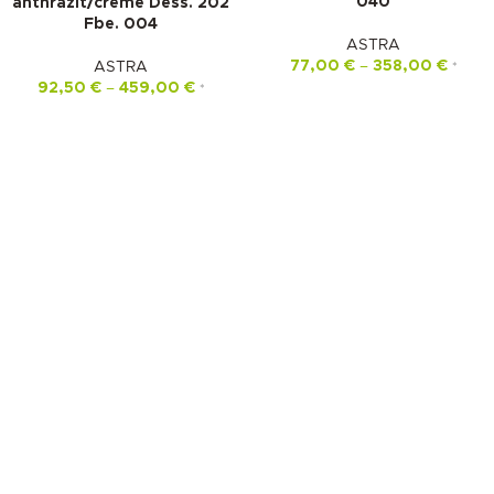
040
anthrazit/creme Dess. 202
Fbe. 004
ASTRA
77,00
€
–
358,00
€
ASTRA
*
92,50
€
–
459,00
€
*