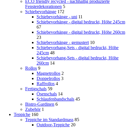
ECO friendly recycled - nachhaltig produzierte
Fensterdekorationen
5
Schiebevorhänge
172
Schiebevorhänge - uni
11
Schiebevorhänge - digital bedruckt, Höhe 245cm
67
Schiebevorhänge - digital bedruckt, Höhe 260cm
23
Schiebevorhänge - gemustert
10
Schiebevorhang-Sets - digital bedruckt, Höhe
245cm
48
Schiebevorhang-Sets - digital bedruckt, Höhe
260cm
14
Rollos
9
Magnetrollos
2
Doppelrollos
3
Raffrollos
4
Fertigschals
59
Ösenschals
14
Schlaufenbandschals
45
Bistro-Gardinen
6
Zubehör
1
Teppiche
160
Teppiche im Standardmass
85
Outdoor-Teppiche
20