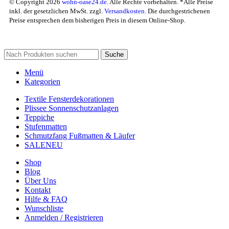
© Copyright 2026
wohn-oase24.de
. Alle Rechte vorbehalten. *Alle Preise
inkl. der gesetzlichen MwSt. zzgl.
Versandkosten
. Die durchgestrichenen
Preise entsprechen dem bisherigen Preis in diesem Online-Shop.
Suche
Menü
Kategorien
Textile Fensterdekorationen
Plissee Sonnenschutzanlagen
Teppiche
Stufenmatten
Schmutzfang Fußmatten & Läufer
SALE
NEU
Shop
Blog
Über Uns
Kontakt
Hilfe & FAQ
Wunschliste
Anmelden / Registrieren