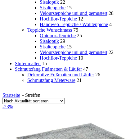
Sisaloptik
22
Sisalteppiche
15
Veloursteppiche uni und gemustert
28
Hochflor-Teppiche
12
Handweb-Teppiche / Wollteppiche
4
Teppiche Wunschmass
75
Outdoor-Teppiche
25
Sisaloptik
29
Sisalteppiche
15
Veloursteppiche uni und gemustert
22
Hochflor-Teppiche
10
Stufenmatten
15
Schmutzfang Fußmatten & Läufer
47
Dekorative Fußmatten und Läufer
26
Schmutzfang Meterware
21
Startseite
»
Streifen
-23%