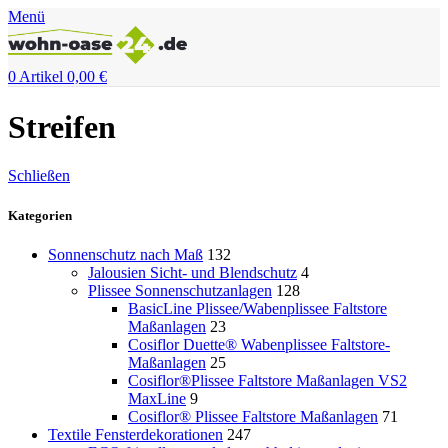
Menü
0
Artikel
0,00
€
Streifen
Schließen
Kategorien
Sonnenschutz nach Maß
132
Jalousien Sicht- und Blendschutz
4
Plissee Sonnenschutzanlagen
128
BasicLine Plissee/Wabenplissee Faltstore
Maßanlagen
23
Cosiflor Duette® Wabenplissee Faltstore-
Maßanlagen
25
Cosiflor®Plissee Faltstore Maßanlagen VS2
MaxLine
9
Cosiflor® Plissee Faltstore Maßanlagen
71
Textile Fensterdekorationen
247