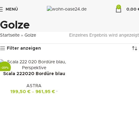
0
MENÜ
0,00
"DUETTE10"
Golze
Startseite
»
Golze
Einzelnes Ergebnis wird angezeigt
Filter anzeigen
-23%
Scala 222020 Bordüre blau
ASTRA
199,50
€
–
961,95
€
*